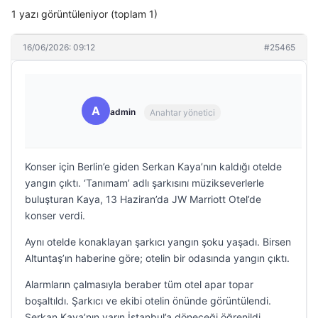
1 yazı görüntüleniyor (toplam 1)
16/06/2026: 09:12
#25465
A
admin
Anahtar yönetici
Konser için Berlin’e giden Serkan Kaya’nın kaldığı otelde
yangın çıktı. ‘Tanımam’ adlı şarkısını müzikseverlerle
buluşturan Kaya, 13 Haziran’da JW Marriott Otel’de
konser verdi.
Aynı otelde konaklayan şarkıcı yangın şoku yaşadı. Birsen
Altuntaş’ın haberine göre; otelin bir odasında yangın çıktı.
Alarmların çalmasıyla beraber tüm otel apar topar
boşaltıldı. Şarkıcı ve ekibi otelin önünde görüntülendi.
Serkan Kaya’nın yarın İstanbul’a döneceği öğrenildi.