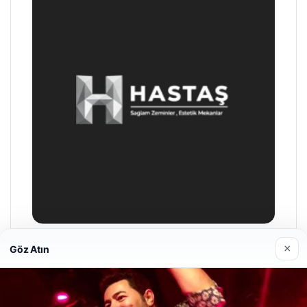
×
Göz Atın
Enes Kaplan Avukatlık Bürosu
28/04/2026