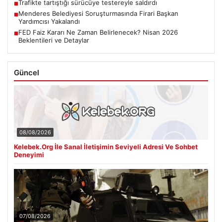
Trafikte tartıştığı sürücüye testereyle saldırdı
■
Menderes Belediyesi Soruşturmasında Firari Başkan
■
Yardımcısı Yakalandı
FED Faiz Kararı Ne Zaman Belirlenecek? Nisan 2026
■
Beklentileri ve Detaylar
Güncel
08/08/2026
Kelebek.Org İle Sanal İletişimin Seviyeli Adresi Ve Sohbet
Deneyimi
07/08/2026