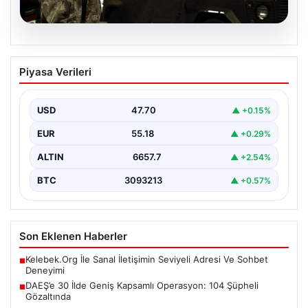
07.08.2026
DAEŞ’e 30 İlde Geniş Kapsamlı
Piyasa Verileri
Operasyon: 104 Şüpheli Gözaltında
Türkiye genelinde terör örgütü DAEŞ'e yönelik büyük
bir operasyon gerçekleştirildi. Jandarma Genel
USD
47.70
▲ +0.15%
Komutanlığı Terörle…
EUR
55.18
▲ +0.29%
ALTIN
6657.7
▲ +2.54%
BTC
3093213
▲ +0.57%
Son Eklenen Haberler
Kelebek.Org İle Sanal İletişimin Seviyeli Adresi Ve Sohbet
■
Deneyimi
DAEŞ’e 30 İlde Geniş Kapsamlı Operasyon: 104 Şüpheli
■
Gözaltında