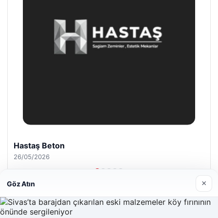
Enes Kaplan Avukatlık Bürosu
28/04/2026
×
Göz Atın