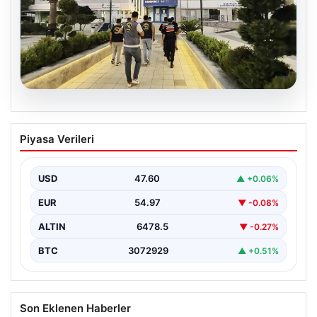
05.08.2026
Menderes Belediyesi Soruşturmasında
Piyasa Verileri
Firari Başkan Yardımcısı Yakalandı
İzmir'in Menderes ilçesinde yürütülen geniş çaplı bir
soruşturma kapsamında, Belediye Başkan Yardımcısı
USD
47.60
▲ +0.06%
Rüzgar Sönmez,…
EUR
54.97
▼ -0.08%
ALTIN
6478.5
▼ -0.27%
BTC
3072929
▲ +0.51%
Son Eklenen Haberler