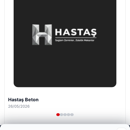
Enes Kaplan Avukatlık Bürosu
28/04/2026