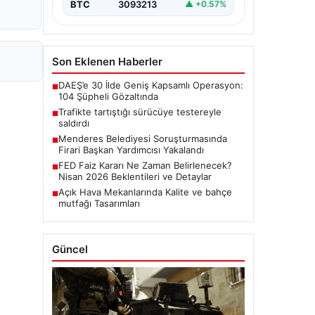
BTC
3093213
▲ +0.57%
Son Eklenen Haberler
DAEŞ’e 30 İlde Geniş Kapsamlı Operasyon:
■
104 Şüpheli Gözaltında
Trafikte tartıştığı sürücüye testereyle
■
saldırdı
Menderes Belediyesi Soruşturmasında
■
Firari Başkan Yardımcısı Yakalandı
FED Faiz Kararı Ne Zaman Belirlenecek?
■
Nisan 2026 Beklentileri ve Detaylar
Açık Hava Mekanlarında Kalite ve bahçe
■
mutfağı Tasarımları
Güncel