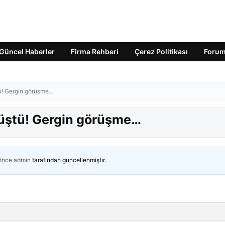
Güncel Haberler
Firma Rehberi
Çerez Politikası
Foru
ü! Gergin görüşme…
üştü! Gergin görüşme…
 önce
admin
tarafından güncellenmiştir.