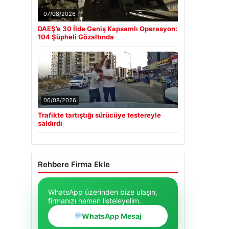
07/08/2026
DAEŞ’e 30 İlde Geniş Kapsamlı Operasyon:
104 Şüpheli Gözaltında
06/08/2026
Trafikte tartıştığı sürücüye testereyle
saldırdı
Rehbere Firma Ekle
WhatsApp üzerinden bize ulaşın,
firmanızı hemen listeleyelim.
WhatsApp Mesaj