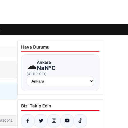
m
Hava Durumu
☁
Ankara
NaN°C
ŞEHIR SEÇ
Bizi Takip Edin
#20012