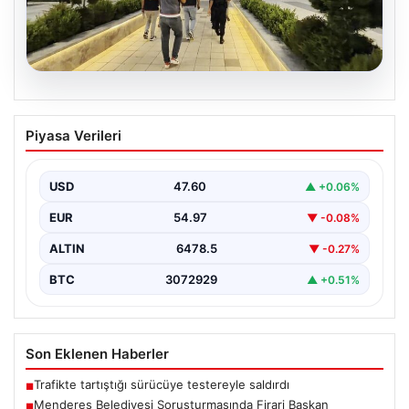
05.08.2026
Menderes Belediyesi Soruşturmasında
Piyasa Verileri
Firari Başkan Yardımcısı Yakalandı
İzmir'in Menderes ilçesinde yürütülen geniş çaplı bir
soruşturma kapsamında, Belediye Başkan Yardımcısı
USD
47.60
▲ +0.06%
Rüzgar Sönmez,…
EUR
54.97
▼ -0.08%
ALTIN
6478.5
▼ -0.27%
BTC
3072929
▲ +0.51%
Son Eklenen Haberler
Trafikte tartıştığı sürücüye testereyle saldırdı
■
Menderes Belediyesi Soruşturmasında Firari Başkan
■