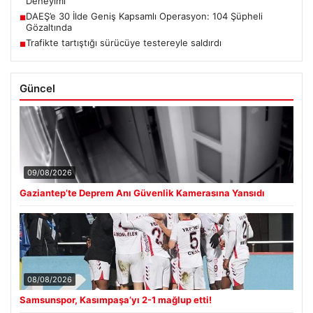
Deneyimi
DAEŞ’e 30 İlde Geniş Kapsamlı Operasyon: 104 Şüpheli
■
Gözaltında
Trafikte tartıştığı sürücüye testereyle saldırdı
■
Güncel
09/08/2026
Gaziantep’te Deprem Anı Güvenlik Kamerasına Yansıdı
08/08/2026
Samsunspor, Kasımpaşa’yı 2-1 mağlup etti!