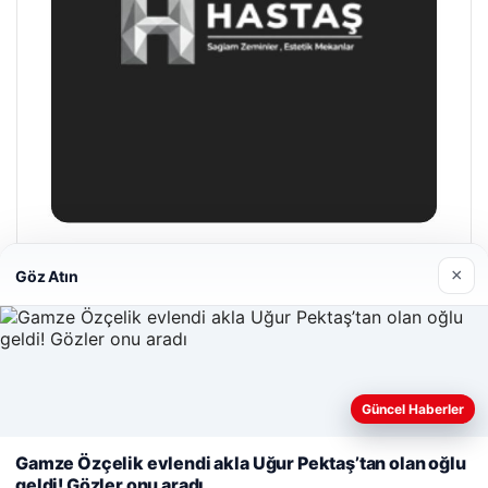
Enes Kaplan Avukatlık Bürosu
×
Göz Atın
28/04/2026
Güncel Haberler
Web sitemizi nasıl kullandığınızı daha iyi anlayabilmek,
deneyiminizi kişiselleştirmek ve geliştirmek amacıyla çerezler
Gamze Özçelik evlendi akla Uğur Pektaş’tan olan oğlu
© 2026 Haber Şehir – Güncel Haberler
kullanıyoruz.
Çerez Politikamız
geldi! Gözler onu aradı