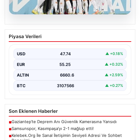
08.08.2026
Samsunspor, Kasımpaşa’yı 2-1 mağlup
Piyasa Verileri
etti!
USD
47.74
▲ +0.18%
EUR
55.25
▲ +0.32%
ALTIN
6660.6
▲ +2.59%
BTC
3107566
▲ +0.27%
Son Eklenen Haberler
Gaziantep’te Deprem Anı Güvenlik Kamerasına Yansıdı
■
Samsunspor, Kasımpaşa’yı 2-1 mağlup etti!
■
Kelebek.Org İle Sanal İletişimin Seviyeli Adresi Ve Sohbet
■