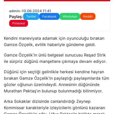
admin
•
10.06.2024 11:41
Paylaş:
Twitter
Facebook
WhatsApp
Reddit
Pinterest
Kendini maneviyata adamak için oyunculuğu bırakan
Gamze Özçelik, evlilik haberiyle gündeme geldi.
Gamze Özçelik'in ünlü belgesel sunucusu Reşad Strik
ile sürpriz düğünü manşetlere çıkmaya devam ediyor.
Düğünü için seçtiği gelinlikle herkesi kendine hayran
bırakan Gamze Özçelik'in paylaştığı paylaşımlarda tüm
gözler oğlunun üzerindeydi. Annesinin düğününde
Murathan Pektaş'ın bulunup bulunmadığı bilinmiyor.
Arka Sokaklar dizisinde canlandırdığı Zeynep
Kommissar karakteriyle izleyicilerin gönlünü kazanan