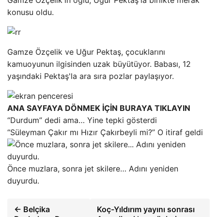
Gamze Özçelik'in oğlu, Uğur Pektaş'la birlikte merak
konusu oldu.
Gamze Özçelik ve Uğur Pektaş, çocuklarını
kamuoyunun ilgisinden uzak büyütüyor. Babası, 12
yaşındaki Pektaş'la ara sıra pozlar paylaşıyor.
ANA SAYFAYA DÖNMEK İÇİN BURAYA TIKLAYIN
“Durdum” dedi ama… Yine tepki gösterdi
“Süleyman Çakır mı Hızır Çakırbeyli mi?” O itiraf geldi
Önce muzlara, sonra jet skilere… Adını yeniden
duyurdu.
← Belçika
Koç-Yıldırım yayını sonrası