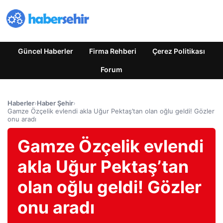
Güncel Haberler
Firma Rehberi
Çerez Politikası
Forum
Haberler
›
Haber Şehir
›
Gamze Özçelik evlendi akla Uğur Pektaş’tan olan oğlu geldi! Gözler
onu aradı
Gamze Özçelik evlendi
akla Uğur Pektaş’tan
olan oğlu geldi! Gözler
onu aradı