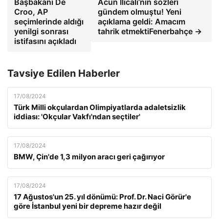
Başbakanı De
Acun Ilıcalı’nın sözleri
Croo, AP
gündem olmuştu! Yeni
seçimlerinde aldığı
açıklama geldi: Amacım
yenilgi sonrası
tahrik etmektiFenerbahçe →
istifasını açıkladı
Tavsiye Edilen Haberler
17/08/2024
Türk Milli okçulardan Olimpiyatlarda adaletsizlik
iddiası: 'Okçular Vakfı'ndan seçtiler'
17/08/2024
BMW, Çin'de 1,3 milyon aracı geri çağırıyor
17/08/2024
17 Ağustos'un 25. yıl dönümü: Prof. Dr. Naci Görür'e
göre İstanbul yeni bir depreme hazır değil