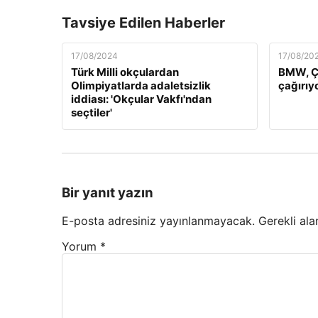
Tavsiye Edilen Haberler
17/08/2024
17/08/20
Türk Milli okçulardan
BMW, Çi
Olimpiyatlarda adaletsizlik
çağırıy
iddiası: 'Okçular Vakfı'ndan
seçtiler'
Bir yanıt yazın
E-posta adresiniz yayınlanmayacak.
Gerekli ala
Yorum
*