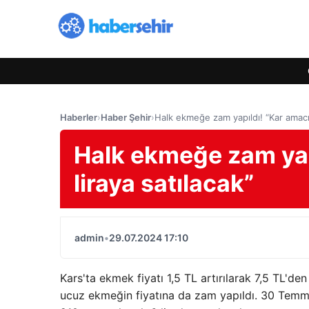
Haberler
›
Haber Şehir
›
Halk ekmeğe zam yapıldı! “Kar amacı
Halk ekmeğe zam yap
liraya satılacak”
admin
•
29.07.2024 17:10
Kars'ta ekmek fiyatı 1,5 TL artırılarak 7,5 TL'd
ucuz ekmeğin fiyatına da zam yapıldı. 30 Temmuz