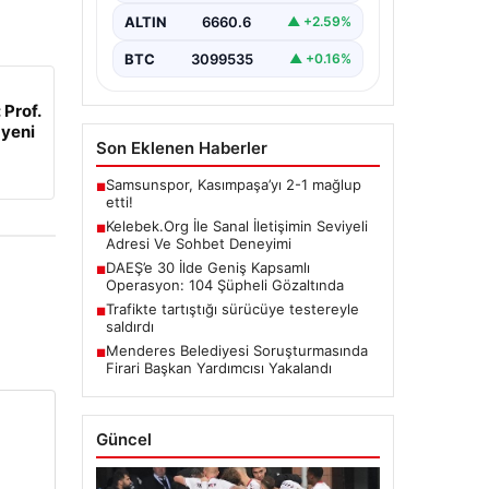
büyük bir önem ifade etmektedir.
ALTIN
6660.6
▲ +2.59%
Güncel…
BTC
3099535
▲ +0.16%
 Prof.
 yeni
Son Eklenen Haberler
Samsunspor, Kasımpaşa’yı 2-1 mağlup
■
etti!
Kelebek.Org İle Sanal İletişimin Seviyeli
■
Adresi Ve Sohbet Deneyimi
DAEŞ’e 30 İlde Geniş Kapsamlı
■
Operasyon: 104 Şüpheli Gözaltında
Trafikte tartıştığı sürücüye testereyle
■
saldırdı
Menderes Belediyesi Soruşturmasında
■
Firari Başkan Yardımcısı Yakalandı
Güncel