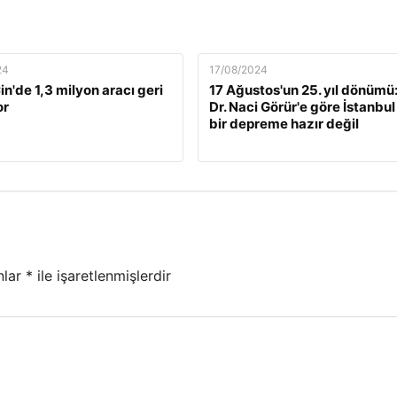
24
17/08/2024
n'de 1,3 milyon aracı geri
17 Ağustos'un 25. yıl dönümü:
or
Dr. Naci Görür'e göre İstanbul
bir depreme hazır değil
nlar
*
ile işaretlenmişlerdir