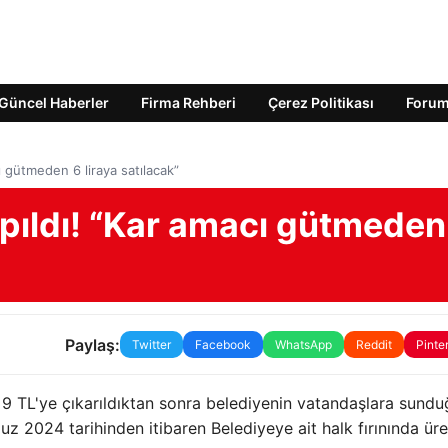
Güncel Haberler
Firma Rehberi
Çerez Politikası
Foru
 gütmeden 6 liraya satılacak”
ıldı! “Kar amacı gütmeden
Paylaş:
Twitter
Facebook
WhatsApp
Reddit
Pinte
en 9 TL'ye çıkarıldıktan sonra belediyenin vatandaşlara sund
 2024 tarihinden itibaren Belediyeye ait halk fırınında üre