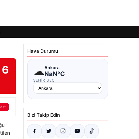
m
Hava Durumu
 6
☁
Ankara
NaN°C
ŞEHIR SEÇ
rest
Bizi Takip Edin
uğu
tilen