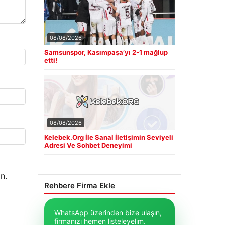
08/08/2026
Samsunspor, Kasımpaşa’yı 2-1 mağlup
etti!
08/08/2026
Kelebek.Org İle Sanal İletişimin Seviyeli
Adresi Ve Sohbet Deneyimi
n.
Rehbere Firma Ekle
WhatsApp üzerinden bize ulaşın,
firmanızı hemen listeleyelim.