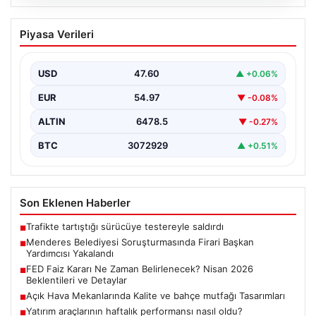
05.08.2026
Menderes Belediyesi Soruşturmasında
Piyasa Verileri
Firari Başkan Yardımcısı Yakalandı
İzmir’in Menderes ilçesinde yürütülen geniş çaplı bir
soruşturma kapsamında, Belediye Başkan Yardımcısı
USD
47.60
▲ +0.06%
Rüzgar Sönmez,…
EUR
54.97
▼ -0.08%
ALTIN
6478.5
▼ -0.27%
BTC
3072929
▲ +0.51%
Son Eklenen Haberler
Trafikte tartıştığı sürücüye testereyle saldırdı
■
Menderes Belediyesi Soruşturmasında Firari Başkan
■
Yardımcısı Yakalandı
FED Faiz Kararı Ne Zaman Belirlenecek? Nisan 2026
■
Beklentileri ve Detaylar
Açık Hava Mekanlarında Kalite ve bahçe mutfağı Tasarımları
■
Yatırım araçlarının haftalık performansı nasıl oldu?
■