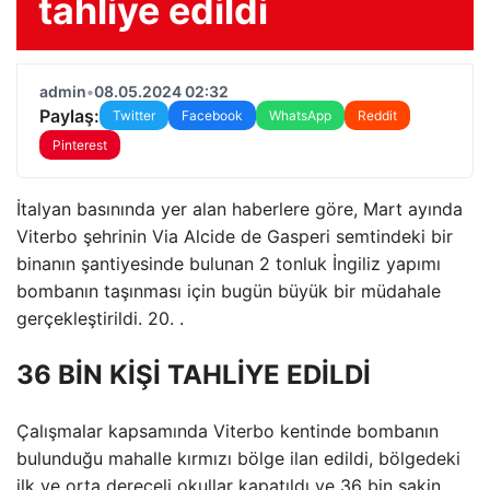
tahliye edildi
admin
•
08.05.2024 02:32
Paylaş:
Twitter
Facebook
WhatsApp
Reddit
Pinterest
İtalyan basınında yer alan haberlere göre, Mart ayında
Viterbo şehrinin Via Alcide de Gasperi semtindeki bir
binanın şantiyesinde bulunan 2 tonluk İngiliz yapımı
bombanın taşınması için bugün büyük bir müdahale
gerçekleştirildi. 20. .
36 BİN KİŞİ TAHLİYE EDİLDİ
Çalışmalar kapsamında Viterbo kentinde bombanın
bulunduğu mahalle kırmızı bölge ilan edildi, bölgedeki
ilk ve orta dereceli okullar kapatıldı ve 36 bin sakin