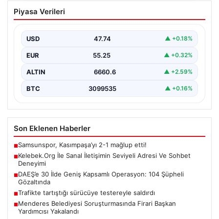
Kelebek.Org İle Sanal İletişimin Seviyeli
Piyasa Verileri
Adresi Ve Sohbet Deneyimi
İnternet çağında kullanıcıların kaliteli bir tarzda bağlantı
kurması büyük bir önem ifade etmektedir. Güncel…
USD
47.74
▲ +0.18%
EUR
55.25
▲ +0.32%
ALTIN
6660.6
▲ +2.59%
BTC
3099535
▲ +0.16%
Son Eklenen Haberler
Samsunspor, Kasımpaşa’yı 2-1 mağlup etti!
■
Kelebek.Org İle Sanal İletişimin Seviyeli Adresi Ve Sohbet
■
Deneyimi
DAEŞ’e 30 İlde Geniş Kapsamlı Operasyon: 104 Şüpheli
■
Gözaltında
Trafikte tartıştığı sürücüye testereyle saldırdı
■
Menderes Belediyesi Soruşturmasında Firari Başkan
■
Yardımcısı Yakalandı