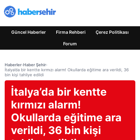
Güncel Haberler
Firma Rehberi
Çerez Politikası
Forum
Haberler
›
Haber Şehir
›
İtalya’da bir kentte kırmızı alarm! Okullarda eğitime ara verildi, 36
bin kişi tahliye edildi
İtalya’da bir kentte
kırmızı alarm!
Okullarda eğitime ara
verildi, 36 bin kişi