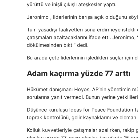
yürüttü ve inişli çıkışlı ateşkesler yaptı.
Jeronimo , liderlerinin barışa açık olduğunu söy
Tüm yasadışı faaliyetleri sona erdirmeye istekl
çatışmaları azaltacaklarını ifade etti. Jeronim
dökülmesinden bıktı” dedi.
Bu arada çete liderlerinin işledikleri suçlar için 
Adam kaçırma yüzde 77 arttı
Hükümet danışmanı Hoyos, AP’nin yönetimin müz
sorularına yanıt vermedi. Bunun yerine yetkililer
Düşünce kuruluşu Ideas for Peace Foundation tara
toprak kontrolünü, gelir kaynaklarını ve eleman 
Kolluk kuvvetleriyle çatışmalar azalırken, rakip
olayları yüzde 77, gasp olayları ise yüzde 15 ora