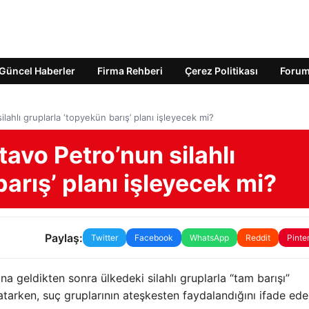
Güncel Haberler
Firma Rehberi
Çerez Politikası
Foru
lahlı gruplarla ‘topyekün barış’ planı işleyecek mi?
avo Petro’nun silahlı
arış’ planı işleyecek mi?
Paylaş:
Twitter
Facebook
WhatsApp
Reddit
Pinte
 geldikten sonra ülkedeki silahlı gruplarla “tam barışı”
tarken, suç gruplarının ateşkesten faydalandığını ifade ede