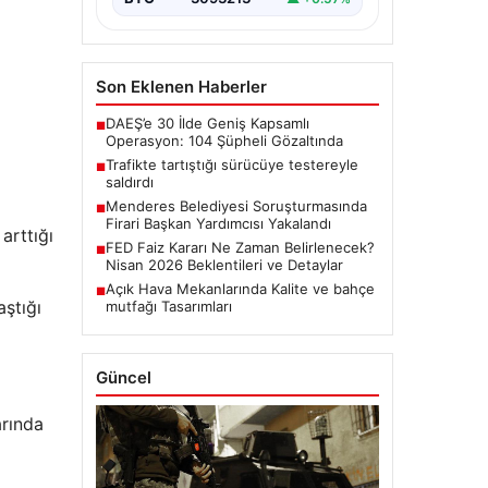
Son Eklenen Haberler
DAEŞ’e 30 İlde Geniş Kapsamlı
■
Operasyon: 104 Şüpheli Gözaltında
Trafikte tartıştığı sürücüye testereyle
■
saldırdı
Menderes Belediyesi Soruşturmasında
■
Firari Başkan Yardımcısı Yakalandı
arttığı
FED Faiz Kararı Ne Zaman Belirlenecek?
■
Nisan 2026 Beklentileri ve Detaylar
Açık Hava Mekanlarında Kalite ve bahçe
■
ştığı
mutfağı Tasarımları
Güncel
arında