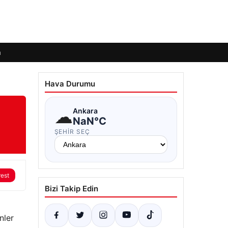
m
Hava Durumu
☁
Ankara
NaN°C
ŞEHIR SEÇ
rest
Bizi Takip Edin
nler