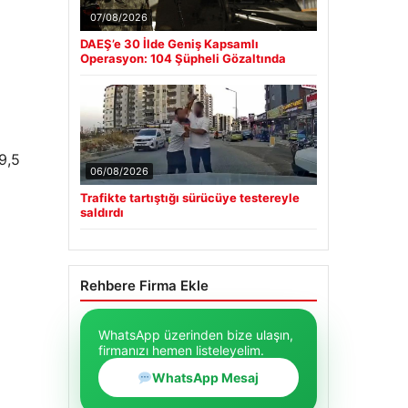
07/08/2026
DAEŞ’e 30 İlde Geniş Kapsamlı
Operasyon: 104 Şüpheli Gözaltında
9,5
06/08/2026
Trafikte tartıştığı sürücüye testereyle
saldırdı
Rehbere Firma Ekle
WhatsApp üzerinden bize ulaşın,
firmanızı hemen listeleyelim.
WhatsApp Mesaj