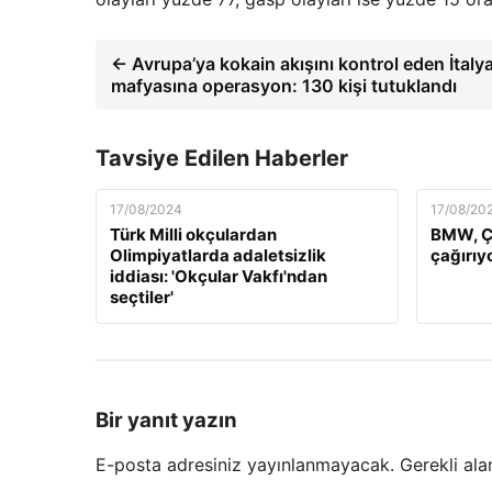
← Avrupa’ya kokain akışını kontrol eden İtaly
mafyasına operasyon: 130 kişi tutuklandı
Tavsiye Edilen Haberler
17/08/2024
17/08/20
Türk Milli okçulardan
BMW, Çi
Olimpiyatlarda adaletsizlik
çağırıy
iddiası: 'Okçular Vakfı'ndan
seçtiler'
Bir yanıt yazın
E-posta adresiniz yayınlanmayacak.
Gerekli ala