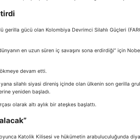
irdi
ü gerilla gücü olan Kolombiya Devrimci Silahlı Güçleri (FARC
nyanın en uzun süren iç savaşını sona erdirdiği” için Nobel
dökmeye devam etti.
ana silahlı siyasi direniş içinde olan ülkenin son gerilla gr
erine yeniden başladı.
ası olarak altı aylık bir ateşkes başlattı.
alacak”
boyunca Katolik Kilisesi ve hükümetin arabuluculuğunda diya