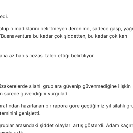
ledi.
i olup olmadıklarını belirtmeyen Jeronimo, sadece gasp, ya
o, “Buenaventura bu kadar çok şiddetten, bu kadar çok kan
daha az hapis cezası talep ettiği belirtiliyor.
akerelerde silahlı gruplara güvenip güvenmediğine ilişkin
in sürece güvendiğini vurguladı.
fından hazırlanan bir rapora göre geçtiğimiz yıl silahlı gr
teminini genişletti.
 gruplar arasındaki şiddet olayları artış gösterdi. Adam kaçı
nında arttı.