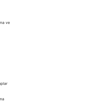
ğma ve
uplar
rma