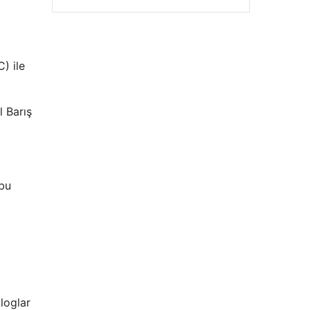
) ile
 Barış
ubu
loglar