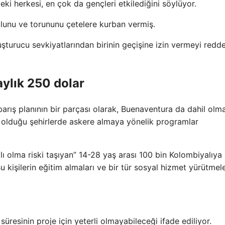
eki herkesi, en çok da gençleri etkilediğini söylüyor.
lunu ve torununu çetelere kurban vermiş.
uşturucu sevkiyatlarından birinin geçişine izin vermeyi redde
ylık 250 dolar
ış planının bir parçası olarak, Buenaventura da dahil olm
k olduğu şehirlerde askere almaya yönelik programlar
lı olma riski taşıyan” 14-28 yaş arası 100 bin Kolombiyalıya 
 kişilerin eğitim almaları ve bir tür sosyal hizmet yürütmele
üresinin proje için yeterli olmayabileceği ifade ediliyor.