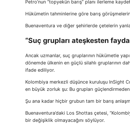
Petro’nun “topyekün barış” planı ilerleme kaydet
Hükümetin tahminlerine göre barış görüşmelerine 
Buenaventura ve diğer şehirlerde çetelerin yanla
“Suç grupları ateşkesten fayda
Ancak uzmanlar, suç gruplarının hükümetle yapıl
dönemde ülkenin en güçlü silahlı gruplarının dah
ifade ediliyor.
Kolombiya merkezli düşünce kuruluşu InSight Cr
en büyük zorluk şu: Bu grupları güçlendirmeden 
Şu ana kadar hiçbir grubun tam bir barış anlaşm
Buenaventura’daki Los Shottas çetesi, “Kolombiya
bir değişiklik olmayacağını söylüyor.