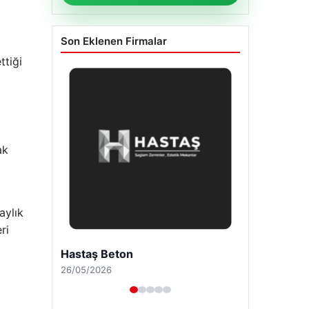
Son Eklenen Firmalar
ttiği
ak
aylık
ri
Enes Kaplan Avukatlık Bürosu
28/04/2026