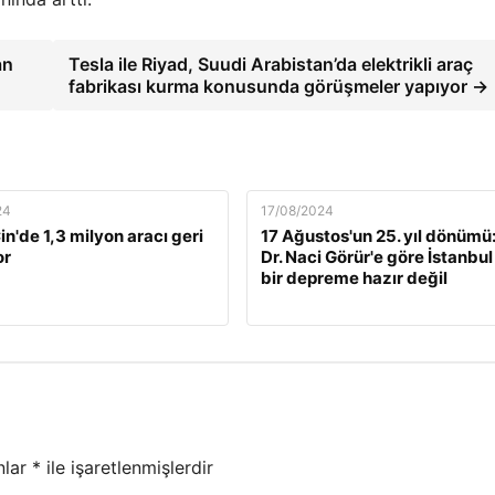
an
Tesla ile Riyad, Suudi Arabistan’da elektrikli araç
fabrikası kurma konusunda görüşmeler yapıyor →
24
17/08/2024
n'de 1,3 milyon aracı geri
17 Ağustos'un 25. yıl dönümü:
or
Dr. Naci Görür'e göre İstanbul
bir depreme hazır değil
nlar
*
ile işaretlenmişlerdir