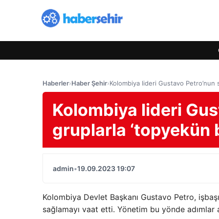
Haberler
›
Haber Şehir
›
Kolombiya lideri Gustavo Petro’nun si
Kolombiya lideri Gust
gruplarla ‘topyekün b
admin
•
19.09.2023 19:07
Kolombiya Devlet Başkanı Gustavo Petro, işbaşına
sağlamayı vaat etti. Yönetim bu yönde adımlar a