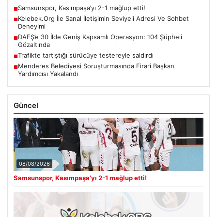
Samsunspor, Kasımpaşa’yı 2-1 mağlup etti!
■
Kelebek.Org İle Sanal İletişimin Seviyeli Adresi Ve Sohbet
■
Deneyimi
DAEŞ’e 30 İlde Geniş Kapsamlı Operasyon: 104 Şüpheli
■
Gözaltında
Trafikte tartıştığı sürücüye testereyle saldırdı
■
Menderes Belediyesi Soruşturmasında Firari Başkan
■
Yardımcısı Yakalandı
Güncel
08/08/2026
Samsunspor, Kasımpaşa’yı 2-1 mağlup etti!