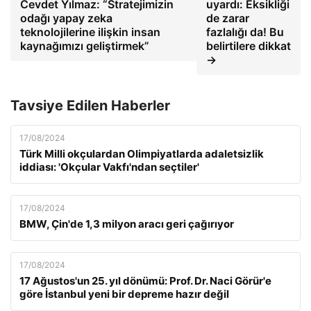
Cevdet Yılmaz: “Stratejimizin
uyardı: Eksikliği
odağı yapay zeka
de zarar
teknolojilerine ilişkin insan
fazlalığı da! Bu
kaynağımızı geliştirmek”
belirtilere dikkat
→
Tavsiye Edilen Haberler
17/08/2024
Türk Milli okçulardan Olimpiyatlarda adaletsizlik
iddiası: 'Okçular Vakfı'ndan seçtiler'
17/08/2024
BMW, Çin'de 1,3 milyon aracı geri çağırıyor
17/08/2024
17 Ağustos'un 25. yıl dönümü: Prof. Dr. Naci Görür'e
göre İstanbul yeni bir depreme hazır değil