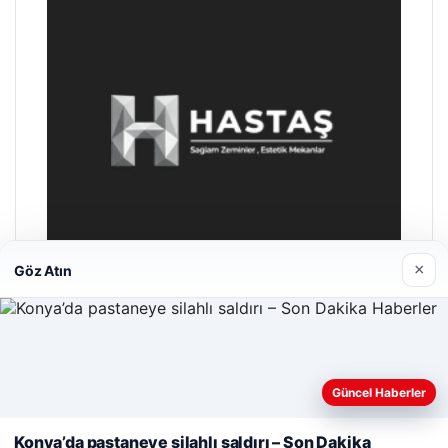
×
Göz Atın
Enes Kaplan Avukatlık Bürosu
28/04/2026
Güncel Haberler
Web sitemizi nasıl kullandığınızı daha iyi anlayabilmek,
deneyiminizi kişiselleştirmek ve geliştirmek amacıyla çerezler
Konya’da pastaneye silahlı saldırı – Son Dakika