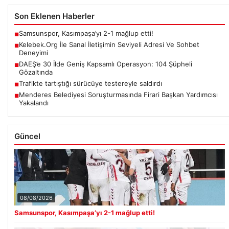
Son Eklenen Haberler
Samsunspor, Kasımpaşa’yı 2-1 mağlup etti!
■
Kelebek.Org İle Sanal İletişimin Seviyeli Adresi Ve Sohbet
■
Deneyimi
DAEŞ’e 30 İlde Geniş Kapsamlı Operasyon: 104 Şüpheli
■
Gözaltında
Trafikte tartıştığı sürücüye testereyle saldırdı
■
Menderes Belediyesi Soruşturmasında Firari Başkan Yardımcısı
■
Yakalandı
Güncel
08/08/2026
Samsunspor, Kasımpaşa’yı 2-1 mağlup etti!