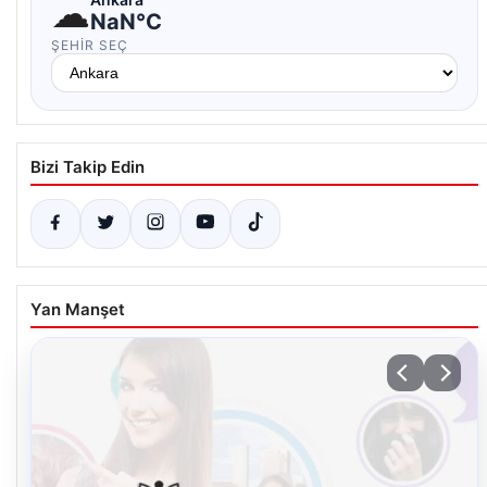
☁
NaN°C
ŞEHIR SEÇ
Bizi Takip Edin
Yan Manşet