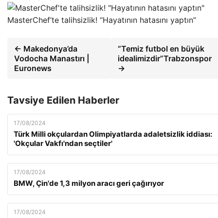
MasterChef’te talihsizlik! “Hayatının hatasını yaptın”
← Makedonya’da
“Temiz futbol en büyük
Vodocha Manastırı |
idealimizdir”Trabzonspor
Euronews
→
Tavsiye Edilen Haberler
17/08/2024
Türk Milli okçulardan Olimpiyatlarda adaletsizlik iddiası:
'Okçular Vakfı'ndan seçtiler'
17/08/2024
BMW, Çin'de 1,3 milyon aracı geri çağırıyor
17/08/2024