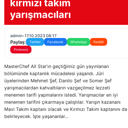
kırmızı takım
yarışmacıları
admin
•
17.10.2023 08:17
Paylaş:
Twitter
Facebook
WhatsApp
Reddit
Pinterest
MasterChef All Star’ın geçtiğimiz gün yayınlanan
bölümünde kaptanlık mücadelesi yaşandı. Jüri
üyelerinden Mehmet Şef, Danilo Şef ve Somer Şef
yarışmacılardan kahvaltıların vazgeçilmez lezzeti
menemen tarifi yapmalarını istedi. Yarışmacılar en iyi
menemen tarifini çıkarmaya çalıştılar. Yarışın kazananı
Mavi Takım kaptanı olacak ve Kırmızı Takım kaptanını da
belirleyecek. İşte yaşananlar…