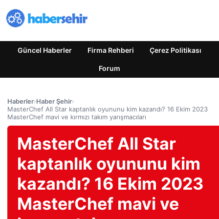
Güncel Haberler
Firma Rehberi
Çerez Politikası
Forum
Haberler
›
Haber Şehir
›
MasterChef All Star kaptanlık oyununu kim kazandı? 16 Ekim 2023
MasterChef mavi ve kırmızı takım yarışmacıları
MasterChef All Star
kaptanlık oyununu kim
kazandı? 16 Ekim 2023
MasterChef mavi ve