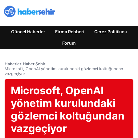
Güncel Haberler
Firma Rehberi
Çerez Politikası
Forum
Haberler
›
Haber Şehir
›
Microsoft, OpenAI yönetim kurulundaki gözlemci koltuğundan
vazgeçiyor
Microsoft, OpenAI
yönetim kurulundaki
gözlemci koltuğundan
vazgeçiyor