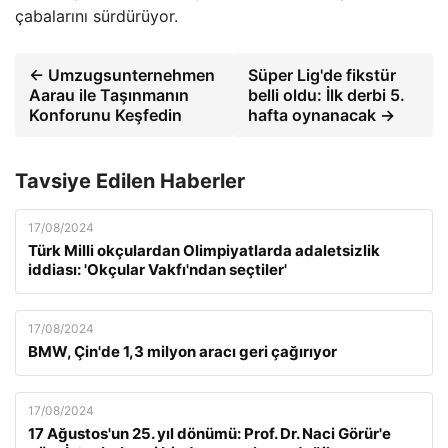
çabalarını sürdürüyor.
← Umzugsunternehmen
Süper Lig'de fikstür
Aarau ile Taşınmanın
belli oldu: İlk derbi 5.
Konforunu Keşfedin
hafta oynanacak →
Tavsiye Edilen Haberler
17/08/2024
Türk Milli okçulardan Olimpiyatlarda adaletsizlik
iddiası: 'Okçular Vakfı'ndan seçtiler'
17/08/2024
BMW, Çin'de 1,3 milyon aracı geri çağırıyor
17/08/2024
17 Ağustos'un 25. yıl dönümü: Prof. Dr. Naci Görür'e