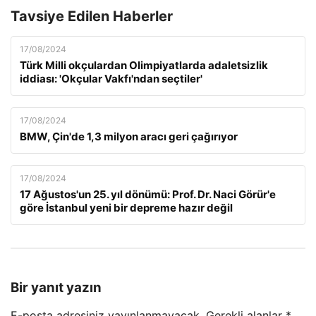
Tavsiye Edilen Haberler
17/08/2024
Türk Milli okçulardan Olimpiyatlarda adaletsizlik
iddiası: 'Okçular Vakfı'ndan seçtiler'
17/08/2024
BMW, Çin'de 1,3 milyon aracı geri çağırıyor
17/08/2024
17 Ağustos'un 25. yıl dönümü: Prof. Dr. Naci Görür'e
göre İstanbul yeni bir depreme hazır değil
Bir yanıt yazın
E-posta adresiniz yayınlanmayacak.
Gerekli alanlar
*