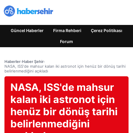
Güncel Haberler
Firma Rehberi
Çerez Politikası
Forum
Haberler
›
Haber Şehir
›
NASA, ISS'de mahsur kalan iki astronot için henüz bir dönüş tarihi
belirlenmediğini açıkladı
NASA, ISS'de mahsur
kalan iki astronot için
henüz bir dönüş tarihi
belirlenmediğini