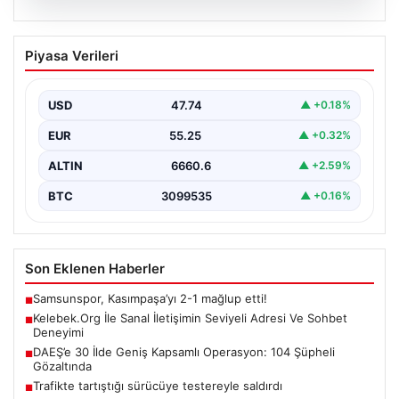
08.08.2026
Kelebek.Org İle Sanal İletişimin Seviyeli
Piyasa Verileri
Adresi Ve Sohbet Deneyimi
İnternet çağında kullanıcıların kaliteli bir tarzda bağlantı
kurması büyük bir önem ifade etmektedir. Güncel…
USD
47.74
▲ +0.18%
EUR
55.25
▲ +0.32%
ALTIN
6660.6
▲ +2.59%
BTC
3099535
▲ +0.16%
Son Eklenen Haberler
Samsunspor, Kasımpaşa’yı 2-1 mağlup etti!
■
Kelebek.Org İle Sanal İletişimin Seviyeli Adresi Ve Sohbet
■
Deneyimi
DAEŞ’e 30 İlde Geniş Kapsamlı Operasyon: 104 Şüpheli
■
Gözaltında
Trafikte tartıştığı sürücüye testereyle saldırdı
■