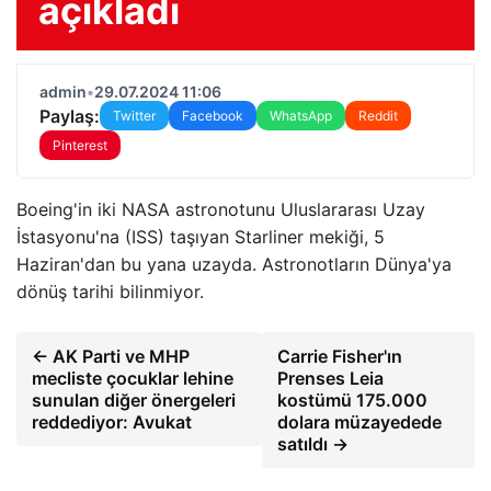
açıkladı
admin
•
29.07.2024 11:06
Paylaş:
Twitter
Facebook
WhatsApp
Reddit
Pinterest
Boeing'in iki NASA astronotunu Uluslararası Uzay
İstasyonu'na (ISS) taşıyan Starliner mekiği, 5
Haziran'dan bu yana uzayda. Astronotların Dünya'ya
dönüş tarihi bilinmiyor.
← AK Parti ve MHP
Carrie Fisher'ın
mecliste çocuklar lehine
Prenses Leia
sunulan diğer önergeleri
kostümü 175.000
reddediyor: Avukat
dolara müzayedede
satıldı →