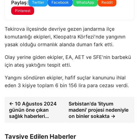
Paylaş:
Twitter
Facebook
WhatsApp
Reddit
Pinterest
Tekirova ilçesinde devriye gezen jandarma ilçe
komutanlığı ekipleri, Kleopatra Körfezi'nde yangının
yasak olduğu ormanlık alanda duman fark etti.
Olay yerine giden ekipler, EA, AET ve SFE'nin barbekü
için ateş yaktığını tespit etti.
Yangını söndüren ekipler, hafif suçlar kanununu ihlal
eden 3 kişiye toplam 6 bin 156 lira para cezası verdi.
← 10 Ağustos 2024
Sırbistan'da 'lityum
günün öne çıkan
madeni' projesi nedeniyle
sağlık haberleri…
on binler sokakta →
Tavsiye Edilen Haberler