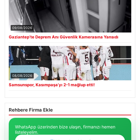
09/08/2026
Gaziantep’te Deprem Anı Güvenlik Kamerasına Yansıdı
08/08/2026
Samsunspor, Kasımpaşa’yı 2-1 mağlup etti!
Rehbere Firma Ekle
WhatsApp üzerinden bize ulaşın, firmanızı hemen
listeleyelim.