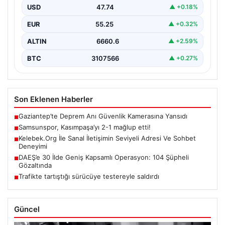
USD
47.74
▲ +0.18%
EUR
55.25
▲ +0.32%
ALTIN
6660.6
▲ +2.59%
BTC
3107566
▲ +0.27%
Son Eklenen Haberler
Gaziantep’te Deprem Anı Güvenlik Kamerasına Yansıdı
■
Samsunspor, Kasımpaşa’yı 2-1 mağlup etti!
■
Kelebek.Org İle Sanal İletişimin Seviyeli Adresi Ve Sohbet
■
Deneyimi
DAEŞ’e 30 İlde Geniş Kapsamlı Operasyon: 104 Şüpheli
■
Gözaltında
Trafikte tartıştığı sürücüye testereyle saldırdı
■
Güncel