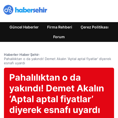
Güncel Haberler
Firma Rehberi
Çerez Politikası
Forum
Haberler
›
Haber Şehir
›
Pahalılıktan o da yakındı! Demet Akalın ‘Aptal aptal fiyatlar’ diyerek
esnafı uyardı
Pahalılıktan o da
yakındı! Demet Akalın
‘Aptal aptal fiyatlar’
diyerek esnafı uyardı