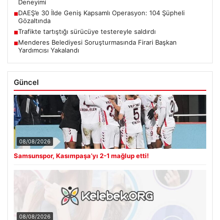
Deneyimi
DAEŞ’e 30 İlde Geniş Kapsamlı Operasyon: 104 Şüpheli
■
Gözaltında
Trafikte tartıştığı sürücüye testereyle saldırdı
■
Menderes Belediyesi Soruşturmasında Firari Başkan
■
Yardımcısı Yakalandı
Güncel
08/08/2026
Samsunspor, Kasımpaşa’yı 2-1 mağlup etti!
08/08/2026