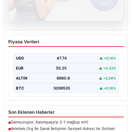
08.08.2026
Kelebek.Org İle Sanal İletişimin Seviyeli
Piyasa Verileri
Adresi Ve Sohbet Deneyimi
İnternet çağında kullanıcıların kaliteli bir tarzda bağlantı
kurması büyük bir önem ifade etmektedir. Güncel…
USD
47.74
▲ +0.18%
EUR
55.25
▲ +0.32%
ALTIN
6660.6
▲ +2.59%
BTC
3099535
▲ +0.16%
Son Eklenen Haberler
Samsunspor, Kasımpaşa’yı 2-1 mağlup etti!
■
Kelebek.Org İle Sanal İletişimin Seviyeli Adresi Ve Sohbet
■