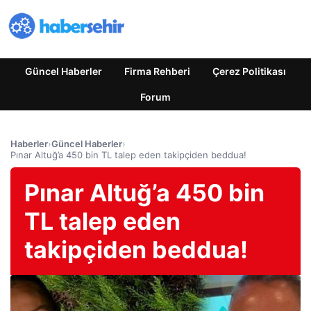
Güncel Haberler
Firma Rehberi
Çerez Politikası
Forum
Haberler
›
Güncel Haberler
›
Pınar Altuğ’a 450 bin TL talep eden takipçiden beddua!
Pınar Altuğ’a 450 bin
TL talep eden
takipçiden beddua!