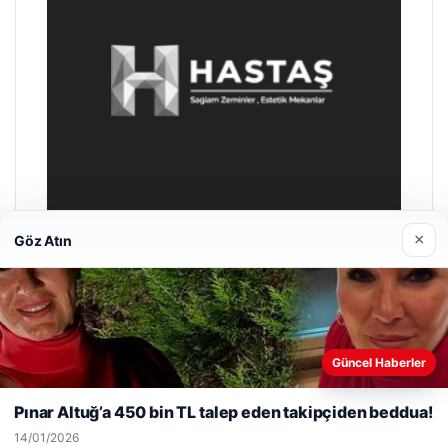
×
Göz Atın
Enes Kaplan Avukatlık Bürosu
28/04/2026
Web sitemizi nasıl kullandığınızı daha iyi anlayabilmek,
Güncel Haberler
deneyiminizi kişiselleştirmek ve geliştirmek amacıyla çerezler
kullanıyoruz.
Çerez Politikamız
Pınar Altuğ’a 450 bin TL talep eden takipçiden beddua!
Reddet
Kabul Et
14/01/2026