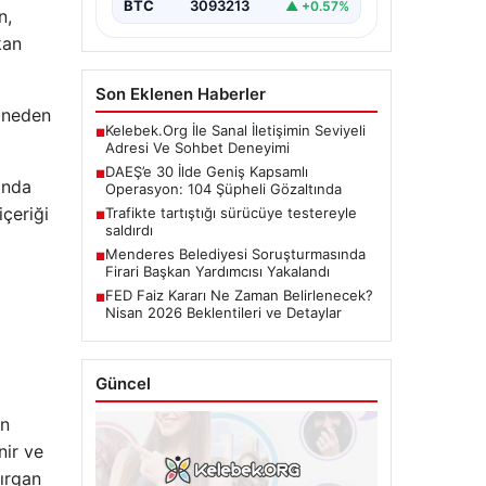
BTC
3093213
▲ +0.57%
n,
kan
Son Eklenen Haberler
e neden
Kelebek.Org İle Sanal İletişimin Seviyeli
■
Adresi Ve Sohbet Deneyimi
DAEŞ’e 30 İlde Geniş Kapsamlı
■
ında
Operasyon: 104 Şüpheli Gözaltında
içeriği
Trafikte tartıştığı sürücüye testereyle
■
saldırdı
Menderes Belediyesi Soruşturmasında
■
Firari Başkan Yardımcısı Yakalandı
FED Faiz Kararı Ne Zaman Belirlenecek?
■
Nisan 2026 Beklentileri ve Detaylar
Güncel
an
nir ve
sırgan