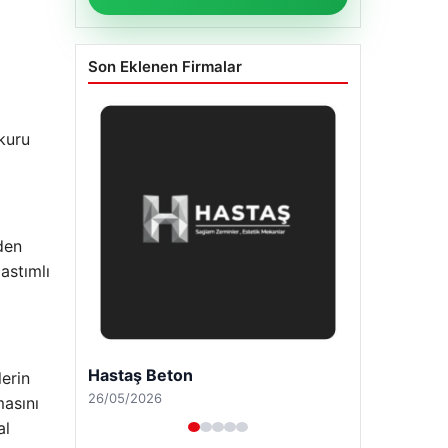
Son Eklenen Firmalar
 kuru
den
astımlı
Enes Kaplan Avukatlık Bürosu
lerin
28/04/2026
masını
al