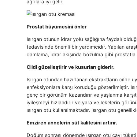
ağrılara iyi gelir.
Prostat büyümesini önler
Isırgan otunun idrar yolu sağlığına faydalı oldu
tedavisinde önemli bir yardımcıdır. Yapılan araş
damlama, idrar akışında bozulma gibi prostatla il
Cildi güzelleştirir ve kusurları giderir.
Isırgan otundan hazırlanan ekstraktların cilde u
enfeksiyonlara karşı koruduğu gösterilmiştir. Isırg
genç bir görünüm kazandırır ve yaşlanma karşıtı ö
iyileşmeyi hızlandırır ve yara ve lekelerin görü
ısırgan otu kullanılmaktadır. Isırgan otu genelli
Emziren annelerin süt kalitesini artırır.
Doğum sonrası dönemde ısırgan otu çayı tüketimi