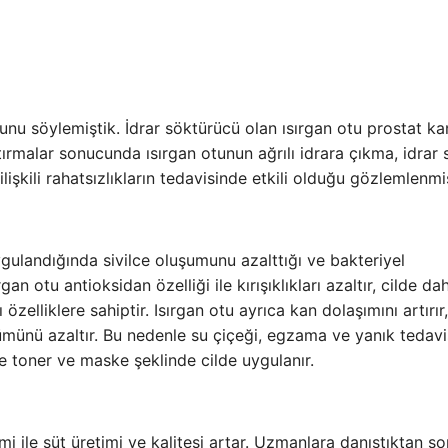
ğunu söylemiştik. İdrar söktürücü olan ısırgan otu prostat ka
tırmalar sonucunda ısırgan otunun ağrılı idrara çıkma, idrar 
işkili rahatsızlıkların tedavisinde etkili olduğu gözlemlenmiş
ygulandığında sivilce oluşumunu azalttığı ve bakteriyel
an otu antioksidan özelliği ile kırışıklıkları azaltır, cilde da
zelliklere sahiptir. Isırgan otu ayrıca kan dolaşımını artırır,
nümünü azaltır. Bu nedenle su çiçeği, egzama ve yanık tedav
kle toner ve maske şeklinde cilde uygulanır.
 ile süt üretimi ve kalitesi artar. Uzmanlara danıştıktan s