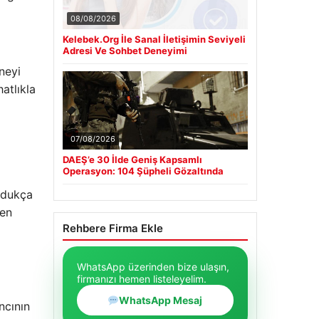
08/08/2026
Kelebek.Org İle Sanal İletişimin Seviyeli
Adresi Ve Sohbet Deneyimi
neyi
atlıkla
07/08/2026
DAEŞ’e 30 İlde Geniş Kapsamlı
Operasyon: 104 Şüpheli Gözaltında
oldukça
jen
Rehbere Firma Ekle
WhatsApp üzerinden bize ulaşın,
firmanızı hemen listeleyelim.
WhatsApp Mesaj
ncının