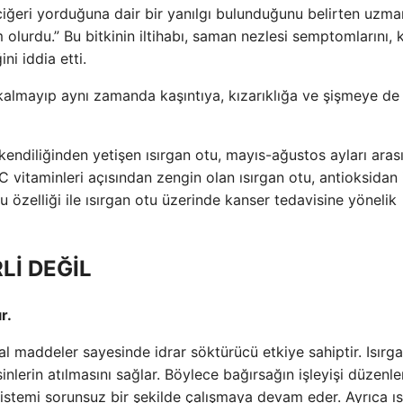
ciğeri yorduğuna dair bir yanılgı bulunduğunu belirten uzma
 olurdu.” Bu bitkinin iltihabı, saman nezlesi semptomlarını, 
ni iddia etti.
 kalmayıp aynı zamanda kaşıntıya, kızarıklığa ve şişmeye d
 kendiliğinden yetişen ısırgan otu, mayıs-ağustos ayları aras
C vitaminleri açısından zengin olan ısırgan otu, antioksidan 
 özelliği ile ısırgan otu üzerinde kanser tedavisine yönelik
Lİ DEĞİL
r.
ral maddeler sayesinde idrar söktürücü etkiye sahiptir. Isırg
nlerin atılmasını sağlar. Böylece bağırsağın işleyişi düzenle
 sistemi sorunsuz bir şekilde çalışmaya devam eder. Ayrıca ı