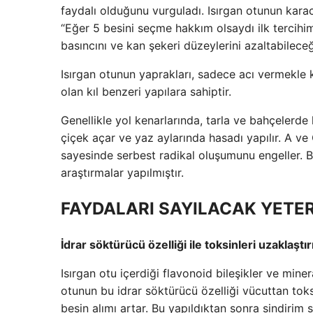
faydalı olduğunu vurguladı. Isırgan otunun kara
“Eğer 5 besini seçme hakkım olsaydı ilk tercihim
basıncını ve kan şekeri düzeylerini azaltabileceği
Isırgan otunun yaprakları, sadece acı vermekle
olan kıl benzeri yapılara sahiptir.
Genellikle yol kenarlarında, tarla ve bahçelerde
çiçek açar ve yaz aylarında hasadı yapılır. A ve 
sayesinde serbest radikal oluşumunu engeller. Bu
araştırmalar yapılmıştır.
FAYDALARI SAYILACAK YETER
İdrar söktürücü özelliği ile toksinleri uzaklaştırı
Isırgan otu içerdiği flavonoid bileşikler ve mine
otunun bu idrar söktürücü özelliği vücuttan toksi
besin alımı artar. Bu yapıldıktan sonra sindirim