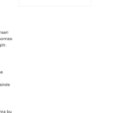
nseri
sonrası
tir.
ha
isinde
onra bu