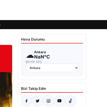
m
Hava Durumu
☁
Ankara
NaN°C
ŞEHIR SEÇ
Bizi Takip Edin