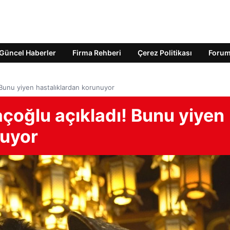
Güncel Haberler
Firma Rehberi
Çerez Politikası
Foru
! Bunu yiyen hastalıklardan korunuyor
açoğlu açıkladı! Bunu yiyen
nuyor