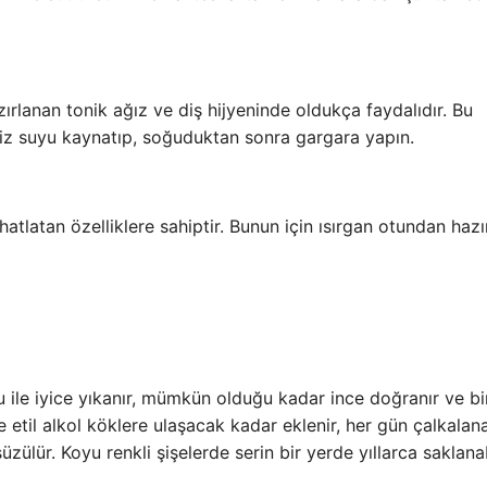
azırlanan tonik ağız ve diş hijyeninde oldukça faydalıdır. Bu
iniz suyu kaynatıp, soğuduktan sonra gargara yapın.
ahatlatan özelliklere sahiptir. Bunun için ısırgan otundan haz
u ile iyice yıkanır, mümkün olduğu kadar ince doğranır ve bi
 etil alkol köklere ulaşacak kadar eklenir, her gün çalkalan
zülür. Koyu renkli şişelerde serin bir yerde yıllarca saklanab