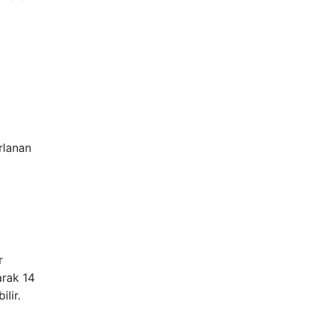
ırlanan
r
arak 14
ilir.