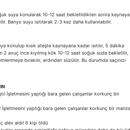
oğuk suya konularak 10-12 saat bekletildikten sonra kaynay
lir. Banyo suyu ısıtılarak 2-3 kez daha kullanılabilir.
a konulup kısık ateşte kaynayana kadar ısıtılır, 5 dakika
n 2 avuç ince kıyılmış kök 10-12 saat soğuk suda bekletilir,
emlenmeye bırakılır, ardından süzülür. Bu durumda saçınızı
IN
ı! İşletmesini yaptığı bara gelen çalışanlar korkunç bir manz
ç alev aldı! 6 kişi öldü
Kafa kafaya mücadele daha da büyüd