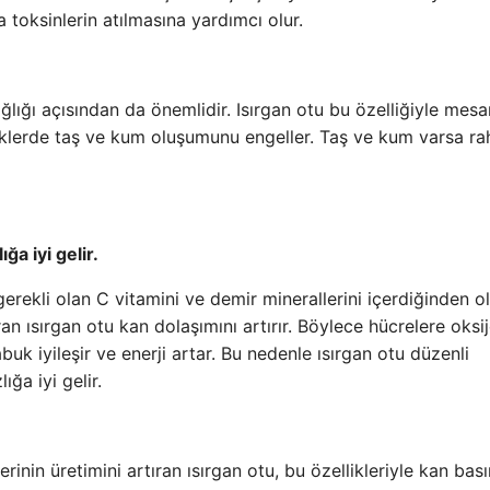
a toksinlerin atılmasına yardımcı olur.
lığı açısından da önemlidir. Isırgan otu bu özelliğiyle mesa
erde taş ve kum oluşumunu engeller. Taş ve kum varsa rah
ğa iyi gelir.
n gerekli olan C vitamini ve demir minerallerini içerdiğinden 
ıran ısırgan otu kan dolaşımını artırır. Böylece hücrelere oksi
k iyileşir ve enerji artar. Bu nedenle ısırgan otu düzenli
ğa iyi gelir.
inin üretimini artıran ısırgan otu, bu özellikleriyle kan bası