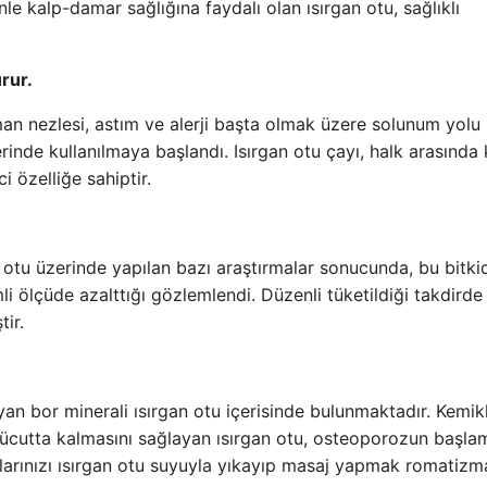
e kalp-damar sağlığına faydalı olan ısırgan otu, sağlıklı
rur.
an nezlesi, astım ve alerji başta olmak üzere solunum yolu
rinde kullanılmaya başlandı. Isırgan otu çayı, halk arasında
i özelliğe sahiptir.
n otu üzerinde yapılan bazı araştırmalar sonucunda, bu bitki
mli ölçüde azalttığı gözlemlendi. Düzenli tüketildiği takdirde 
ir.
an bor minerali ısırgan otu içerisinde bulunmaktadır. Kemik
 vücutta kalmasını sağlayan ısırgan otu, osteoporozun başla
klarınızı ısırgan otu suyuyla yıkayıp masaj yapmak romatizm