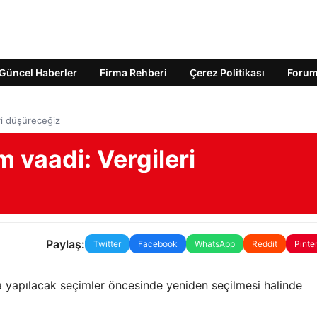
Güncel Haberler
Firma Rehberi
Çerez Politikası
Foru
ri düşüreceğiz
 vaadi: Vergileri
Paylaş:
Twitter
Facebook
WhatsApp
Reddit
Pinte
 yapılacak seçimler öncesinde yeniden seçilmesi halinde