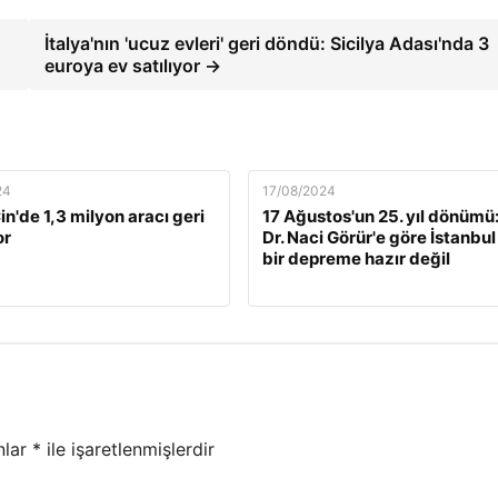
İtalya'nın 'ucuz evleri' geri döndü: Sicilya Adası'nda 3
euroya ev satılıyor →
24
17/08/2024
n'de 1,3 milyon aracı geri
17 Ağustos'un 25. yıl dönümü:
or
Dr. Naci Görür'e göre İstanbul
bir depreme hazır değil
nlar
*
ile işaretlenmişlerdir