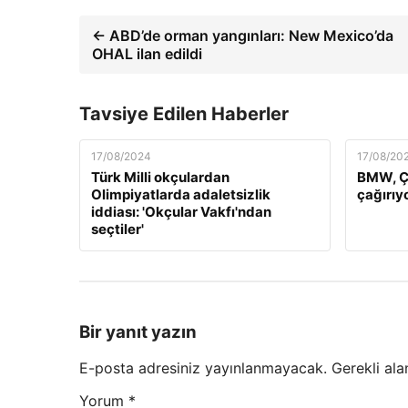
← ABD’de orman yangınları: New Mexico’da
OHAL ilan edildi
Tavsiye Edilen Haberler
17/08/2024
17/08/20
Türk Milli okçulardan
BMW, Çi
Olimpiyatlarda adaletsizlik
çağırıy
iddiası: 'Okçular Vakfı'ndan
seçtiler'
Bir yanıt yazın
E-posta adresiniz yayınlanmayacak.
Gerekli ala
Yorum
*