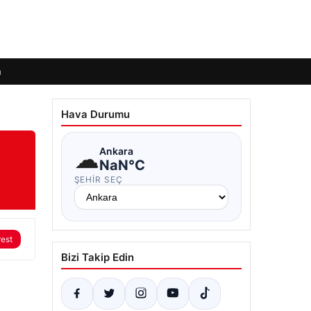
m
Hava Durumu
☁
Ankara
NaN°C
ŞEHIR SEÇ
rest
Bizi Takip Edin