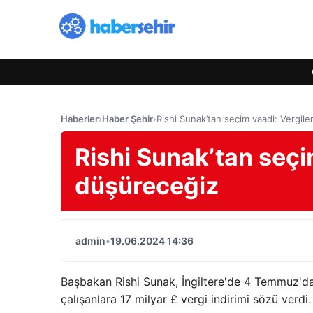
Haberler
›
Haber Şehir
›
Rishi Sunak’tan seçim vaadi: Vergile
Rishi Sunak’tan seçim
düşüreceğiz
admin
•
19.06.2024 14:36
Başbakan Rishi Sunak, İngiltere'de 4 Temmuz'da
çalışanlara 17 milyar £ vergi indirimi sözü verdi.