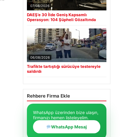
07/08/2026
DAEŞ’e 30 İlde Geniş Kapsamlı
Operasyon: 104 Şüpheli Gözaltında
06/08/2026
Trafikte tartıştığı sürücüye testereyle
saldırdı
Rehbere Firma Ekle
WhatsApp üzerinden bize ulaşın,
firmanızı hemen listeleyelim.
WhatsApp Mesaj