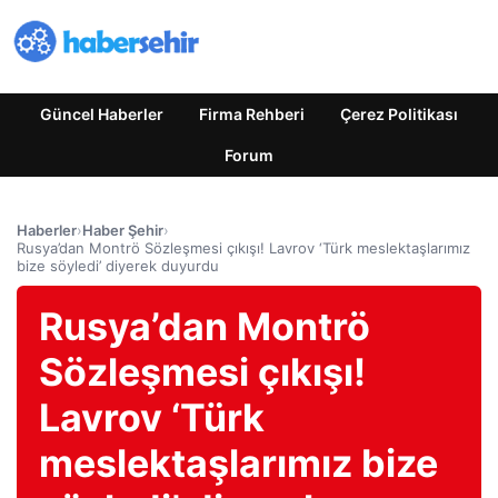
Güncel Haberler
Firma Rehberi
Çerez Politikası
Forum
Haberler
›
Haber Şehir
›
Rusya’dan Montrö Sözleşmesi çıkışı! Lavrov ‘Türk meslektaşlarımız
bize söyledi’ diyerek duyurdu
Rusya’dan Montrö
Sözleşmesi çıkışı!
Lavrov ‘Türk
meslektaşlarımız bize