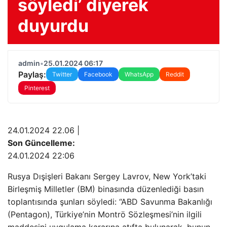
söyledi’ diyerek
duyurdu
admin
•
25.01.2024 06:17
Paylaş:
Twitter
Facebook
WhatsApp
Reddit
Pinterest
24.01.2024 22.06 |
Son Güncelleme:
24.01.2024 22:06
Rusya Dışişleri Bakanı Sergey Lavrov, New York’taki
Birleşmiş Milletler (BM) binasında düzenlediği basın
toplantısında şunları söyledi: “ABD Savunma Bakanlığı
(Pentagon), Türkiye’nin Montrö Sözleşmesi’nin ilgili