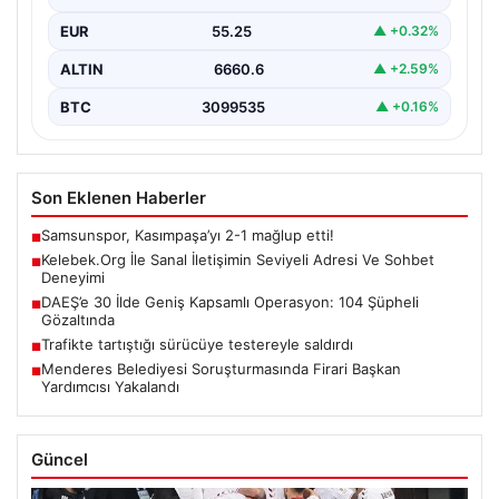
EUR
55.25
▲ +0.32%
ALTIN
6660.6
▲ +2.59%
BTC
3099535
▲ +0.16%
Son Eklenen Haberler
Samsunspor, Kasımpaşa’yı 2-1 mağlup etti!
■
Kelebek.Org İle Sanal İletişimin Seviyeli Adresi Ve Sohbet
■
Deneyimi
DAEŞ’e 30 İlde Geniş Kapsamlı Operasyon: 104 Şüpheli
■
Gözaltında
Trafikte tartıştığı sürücüye testereyle saldırdı
■
Menderes Belediyesi Soruşturmasında Firari Başkan
■
Yardımcısı Yakalandı
Güncel