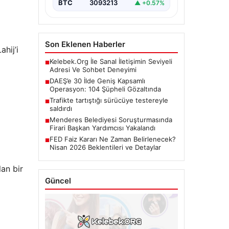
BTC
3093213
▲ +0.57%
Son Eklenen Haberler
hij’i
Kelebek.Org İle Sanal İletişimin Seviyeli
i
■
Adresi Ve Sohbet Deneyimi
DAEŞ’e 30 İlde Geniş Kapsamlı
■
Operasyon: 104 Şüpheli Gözaltında
Trafikte tartıştığı sürücüye testereyle
■
saldırdı
Menderes Belediyesi Soruşturmasında
■
Firari Başkan Yardımcısı Yakalandı
FED Faiz Kararı Ne Zaman Belirlenecek?
■
Nisan 2026 Beklentileri ve Detaylar
an bir
Güncel