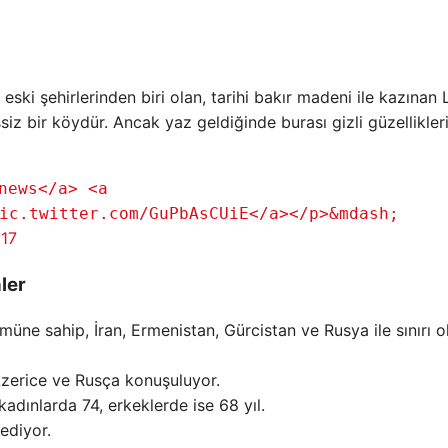
ki şehirlerinden biri olan, tarihi bakır madeni ile kazınan La
siz bir köydür. Ancak yaz geldiğinde burası gizli güzellikler
news</a> <a
ic.twitter.com/GuPbAsCUiE</a></p>&mdash;
17
ler
ne sahip, İran, Ermenistan, Gürcistan ve Rusya ile sınırı ol
Azerice ve Rusça konuşuluyor.
adınlarda 74, erkeklerde ise 68 yıl.
ediyor.