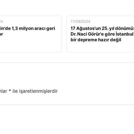
24
17/08/2024
n'de 1,3 milyon aracı geri
17 Ağustos'un 25. yıl dönümü:
or
Dr. Naci Görür'e göre İstanbul
bir depreme hazır değil
nlar
*
ile işaretlenmişlerdir