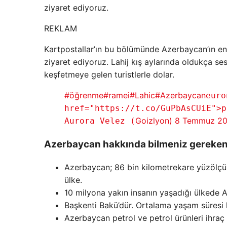
ziyaret ediyoruz.
REKLAM
Kartpostallar’ın bu bölümünde Azerbaycan’ın en es
ziyaret ediyoruz. Lahij kış aylarında oldukça ses
keşfetmeye gelen turistlerle dolar.
#öğrenme
#ramei
#Lahic
#Azerbaycan
euro
href="https://t.co/GuPbAsCUiE">p
Goizlyon)
8 Temmuz 20
Aurora Velez (
Azerbaycan hakkında bilmeniz gereken
Azerbaycan; 86 bin kilometrekare yüzölçümü
ülke.
10 milyona yakın insanın yaşadığı ülkede 
Başkenti Bakü’dür. Ortalama yaşam süresi k
Azerbaycan petrol ve petrol ürünleri ihraç 