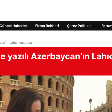
Güncel Haberler
Firma Rehberi
Çerez Politikası
Foru
ycan’ın Lahıc kasabası
le yazılı Azerbaycan’ın Lahı