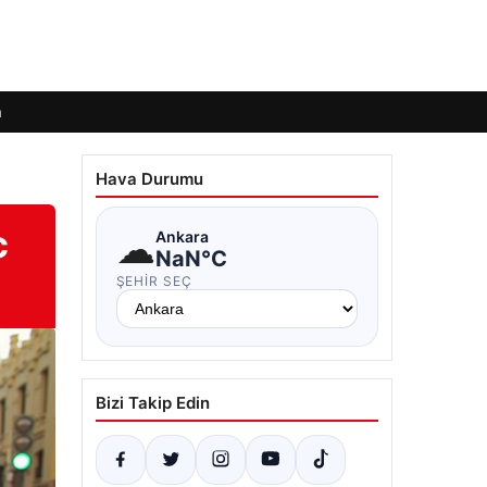
m
Hava Durumu
c
☁
Ankara
NaN°C
ŞEHIR SEÇ
Bizi Takip Edin