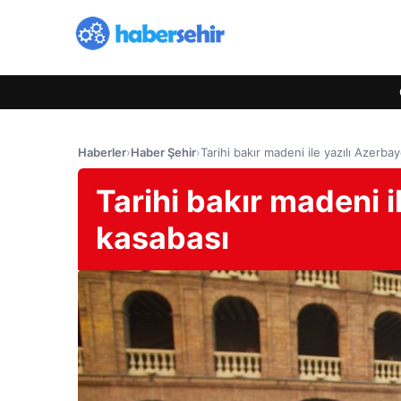
Haberler
›
Haber Şehir
›
Tarihi bakır madeni ile yazılı Azerba
Tarihi bakır madeni i
kasabası