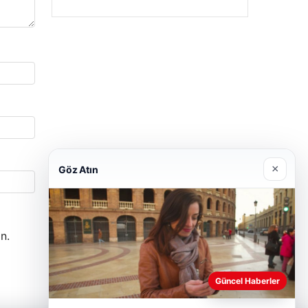
×
Göz Atın
n.
Güncel Haberler