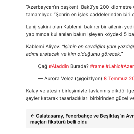
“Azerbaycan’ın başkenti Bakü’ye 200 kilometre uz
tamamlıyor. “Şehrin en işlek caddelerinden biri 
Lahij sakini olan Kablemi, bakırcı bir ailenin yed
yapımında kullanılan bakırı işleyen köydeki 5 bak
Kablemi Aliyev:
“İşimin en sevdiğim yanı yazdığı
adımı aratacak ve kim olduğumu görecek.”
Çağ
#Aladdin
Burada?
#ramei
#Lahic
#Aze
— Aurora Velez (@goizlyon)
8 Temmuz 2
Kalay ve ateşin birleşimiyle tavlanmış dikdörtge
şeyler katarak tasarladıkları birbirinden güzel ve
← Galatasaray, Fenerbahçe ve Beşiktaş’ın Avr
maçları fikstürü belli oldu