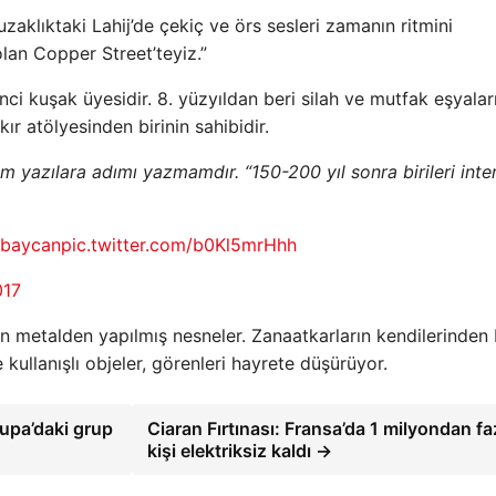
aklıktaki Lahij’de çekiç ve örs sesleri zamanın ritmini
olan Copper Street’teyiz.”
inci kuşak üyesidir. 8. yüzyıldan beri silah ve mutfak eşyalar
ır atölyesinden birinin sahibidir.
m yazılara adımı yazmamdır. “150-200 yıl sonra birileri inte
rbaycan
pic.twitter.com/b0Kl5mrHhh
017
n metalden yapılmış nesneler. Zanaatkarların kendilerinden 
 kullanışlı objeler, görenleri hayrete düşürüyor.
upa’daki grup
Ciaran Fırtınası: Fransa’da 1 milyondan fa
kişi elektriksiz kaldı →