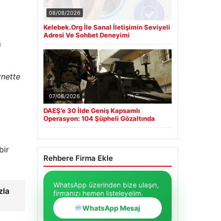
08/08/2026
Kelebek.Org İle Sanal İletişimin Seviyeli
Adresi Ve Sohbet Deneyimi
ı
rnette
07/08/2026
DAEŞ’e 30 İlde Geniş Kapsamlı
Operasyon: 104 Şüpheli Gözaltında
bir
Rehbere Firma Ekle
WhatsApp üzerinden bize ulaşın,
zla
firmanızı hemen listeleyelim.
WhatsApp Mesaj