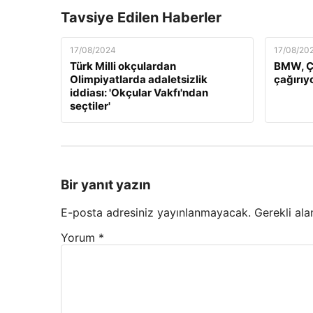
Tavsiye Edilen Haberler
17/08/2024
17/08/20
Türk Milli okçulardan
BMW, Çi
Olimpiyatlarda adaletsizlik
çağırıy
iddiası: 'Okçular Vakfı'ndan
seçtiler'
Bir yanıt yazın
E-posta adresiniz yayınlanmayacak.
Gerekli ala
Yorum
*