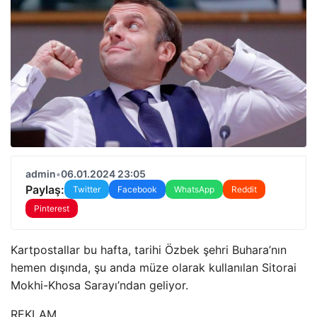
admin
•
06.01.2024 23:05
Paylaş:
Twitter
Facebook
WhatsApp
Reddit
Pinterest
Kartpostallar bu hafta, tarihi Özbek şehri Buhara’nın
hemen dışında, şu anda müze olarak kullanılan Sitorai
Mokhi-Khosa Sarayı’ndan geliyor.
REKLAM