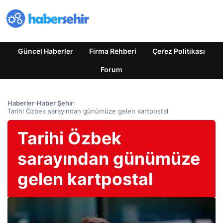
Güncel Haberler
Firma Rehberi
Çerez Politikası
Forum
Haberler
›
Haber Şehir
›
Tarihi Özbek sarayından günümüze gelen kartpostal
Tarihi Özbek
sarayından günümüze
gelen kartpostal