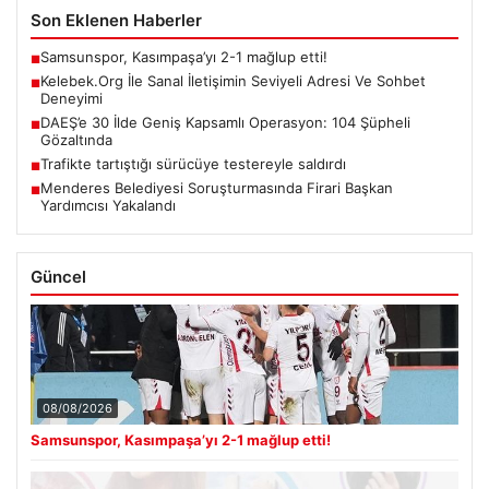
Son Eklenen Haberler
Samsunspor, Kasımpaşa’yı 2-1 mağlup etti!
■
Kelebek.Org İle Sanal İletişimin Seviyeli Adresi Ve Sohbet
■
Deneyimi
DAEŞ’e 30 İlde Geniş Kapsamlı Operasyon: 104 Şüpheli
■
Gözaltında
Trafikte tartıştığı sürücüye testereyle saldırdı
■
Menderes Belediyesi Soruşturmasında Firari Başkan
■
Yardımcısı Yakalandı
Güncel
08/08/2026
Samsunspor, Kasımpaşa’yı 2-1 mağlup etti!