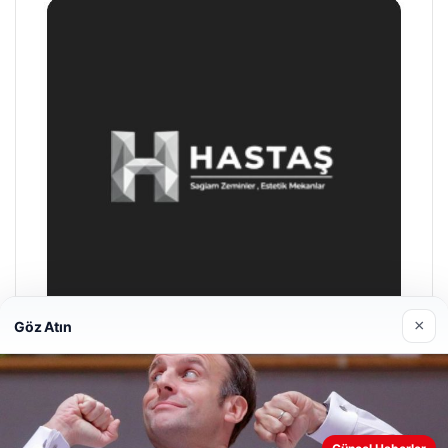
×
Göz Atın
Enes Kaplan Avukatlık Bürosu
28/04/2026
Web sitemizi nasıl kullandığınızı daha iyi anlayabilmek,