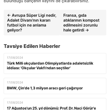
bulunduğu bahçenin keyfini de çıkarabilirsiniz.
← Avrupa Süper Ligi nedir,
Fransa, gıda
Adalet Divanı’nın kararı
atıklarının kompost
futbol için ne anlama
edilmesini zorunlu
geliyor?
hale getirdi →
Tavsiye Edilen Haberler
17/08/2024
Türk Milli okçulardan Olimpiyatlarda adaletsizlik
iddiası: 'Okçular Vakfı'ndan seçtiler'
17/08/2024
BMW, Çin'de 1,3 milyon aracı geri çağırıyor
17/08/2024
17 Ağustos'un 25. yıl dönümü: Prof. Dr. Naci Görür'e