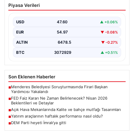
FED Faiz Kararı Ne Zaman Belirlenecek?
Piyasa Verileri
Nisan 2026 Beklentileri ve Detaylar
Ekonomik göstergelerin yanı sıra küresel piyasaların da
yakından takip ettiği FED faiz kararı, yatırımcıların…
USD
47.60
▲ +0.06%
EUR
54.97
▼ -0.08%
ALTIN
6478.5
▼ -0.27%
BTC
3072929
▲ +0.51%
Son Eklenen Haberler
Menderes Belediyesi Soruşturmasında Firari Başkan
■
Yardımcısı Yakalandı
FED Faiz Kararı Ne Zaman Belirlenecek? Nisan 2026
■
Beklentileri ve Detaylar
Açık Hava Mekanlarında Kalite ve bahçe mutfağı Tasarımları
■
Yatırım araçlarının haftalık performansı nasıl oldu?
■
DEM Parti heyeti İmralı’ya gitti
■