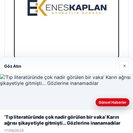
×
Göz Atın
Enes Kaplan Avukatlık Bürosu
28/04/2026
Güncel Haberler
Web sitemizi nasıl kullandığınızı daha iyi anlayabilmek,
deneyiminizi kişiselleştirmek ve geliştirmek amacıyla çerezler
‘Tıp literatüründe çok nadir görülen bir vaka’ Karın
kullanıyoruz.
Çerez Politikamız
ağrısı şikayetiyle gitmişti… Gözlerine inanamadılar
© 2026 Haber Şehir – Güncel Haberler
Reddet
Kabul Et
17/06/2024