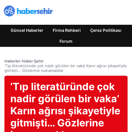
Güncel Haberler
Firma Rehberi
Çerez Politikası
Forum
Haberler
›
Haber Şehir
›
‘Tıp literatüründe çok nadir görülen bir vaka’ Karın ağrısı şikayetiyle
gitmişti… Gözlerine inanamadılar
‘Tıp literatüründe çok
nadir görülen bir vaka’
Karın ağrısı şikayetiyle
gitmişti… Gözlerine