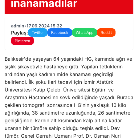
inanamadılar
admin
•
17.06.2024 15:32
Paylaş:
Twitter
Facebook
WhatsApp
Reddit
Pinterest
Balıkesir'de yaşayan 64 yaşındaki HG, karnında ağrı ve
şişlik şikayetiyle hastaneye gitti. Yapılan tetkiklerin
ardından yaşlı kadının mide kanaması geçirdiği
belirlendi. İlk şoku ileri tedavi için İzmir Atatürk
Üniversitesi Katip Çelebi Üniversitesi Eğitim ve
Araştırma Hastanesi'ne sevk edildiğinde yaşadı. Burada
çekilen tomografi sonrasında HG'nin yaklaşık 10 kilo
ağırlığında, 38 santimetre uzunluğunda, 26 santimetre
genişliğinde, karnın alt kısmından kalp altına kadar
uzanan bir tümöre sahip olduğu teşhis edildi. Dev
tümör, Genel Cerrahi Uzmanı Prof. Dr. Osman Nuri