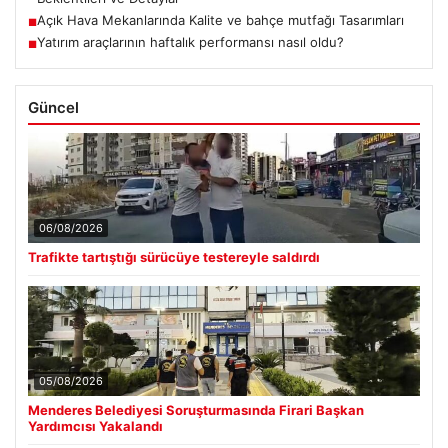
Açık Hava Mekanlarında Kalite ve bahçe mutfağı Tasarımları
■
Yatırım araçlarının haftalık performansı nasıl oldu?
■
Güncel
06/08/2026
Trafikte tartıştığı sürücüye testereyle saldırdı
05/08/2026
Menderes Belediyesi Soruşturmasında Firari Başkan
Yardımcısı Yakalandı