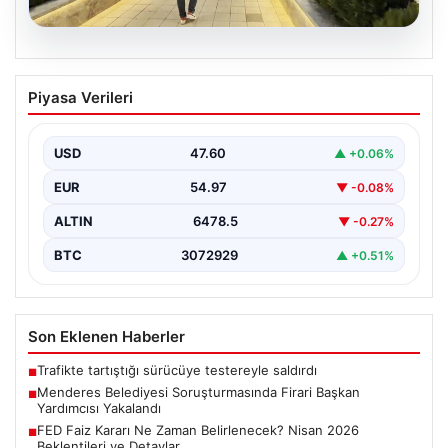
05.08.2026
Menderes Belediyesi Soruşturmasında
Piyasa Verileri
Firari Başkan Yardımcısı Yakalandı
İzmir’in Menderes ilçesinde yürütülen geniş çaplı bir
soruşturma kapsamında, Belediye Başkan Yardımcısı
USD
47.60
▲ +0.06%
Rüzgar Sönmez,…
EUR
54.97
▼ -0.08%
ALTIN
6478.5
▼ -0.27%
BTC
3072929
▲ +0.51%
Son Eklenen Haberler
Trafikte tartıştığı sürücüye testereyle saldırdı
■
Menderes Belediyesi Soruşturmasında Firari Başkan
■
Yardımcısı Yakalandı
FED Faiz Kararı Ne Zaman Belirlenecek? Nisan 2026
■
Beklentileri ve Detaylar