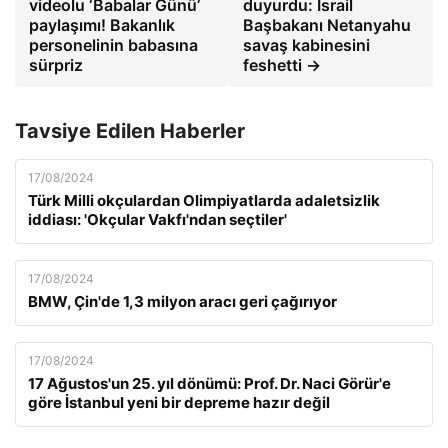
videolu ‘Babalar Günü’
duyurdu: İsrail
paylaşımı! Bakanlık
Başbakanı Netanyahu
personelinin babasına
savaş kabinesini
sürpriz
feshetti →
Tavsiye Edilen Haberler
17/08/2024
Türk Milli okçulardan Olimpiyatlarda adaletsizlik
iddiası: 'Okçular Vakfı'ndan seçtiler'
17/08/2024
BMW, Çin'de 1,3 milyon aracı geri çağırıyor
17/08/2024
17 Ağustos'un 25. yıl dönümü: Prof. Dr. Naci Görür'e
göre İstanbul yeni bir depreme hazır değil