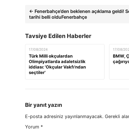
← Fenerbahçe’den beklenen açıklama geldi! 
tarihi belli olduFenerbahçe
Tavsiye Edilen Haberler
17/08/2024
17/08/20
Türk Milli okçulardan
BMW, Çi
Olimpiyatlarda adaletsizlik
çağırıy
iddiası: 'Okçular Vakfı'ndan
seçtiler'
Bir yanıt yazın
E-posta adresiniz yayınlanmayacak.
Gerekli ala
Yorum
*