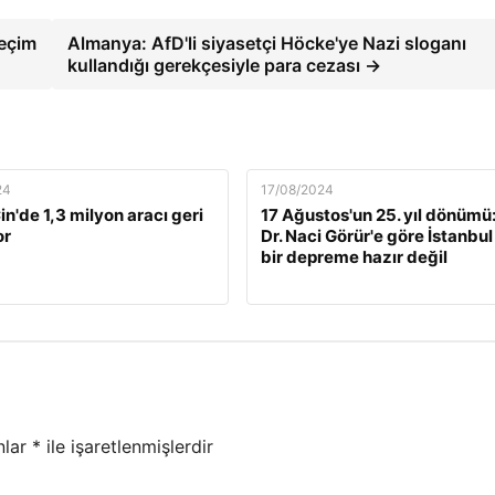
Seçim
Almanya: AfD'li siyasetçi Höcke'ye Nazi sloganı
kullandığı gerekçesiyle para cezası →
24
17/08/2024
n'de 1,3 milyon aracı geri
17 Ağustos'un 25. yıl dönümü:
or
Dr. Naci Görür'e göre İstanbul
bir depreme hazır değil
nlar
*
ile işaretlenmişlerdir