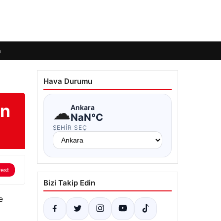
m
Hava Durumu
en
☁
Ankara
NaN°C
ŞEHIR SEÇ
rest
Bizi Takip Edin
e