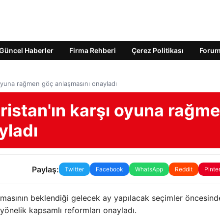
Güncel Haberler
Firma Rehberi
Çerez Politikası
Foru
 oyuna rağmen göç anlaşmasını onayladı
ristan'ın karşı oyuna rağm
yladı
Paylaş:
Twitter
Facebook
WhatsApp
Reddit
Pinte
 olmasının beklendiği gelecek ay yapılacak seçimler öncesind
yönelik kapsamlı reformları onayladı.