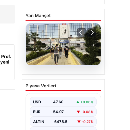
Yan Manşet
 Prof.
 yeni
05.08.2026
Menderes Belediyesi
Piyasa Verileri
Soruşturmasında Firari
Başkan Yardımcısı
Yakalandı
USD
47.60
▲ +0.06%
İzmir’in Menderes ilçesinde
EUR
54.97
▼ -0.08%
yürütülen geniş çaplı bir
soruşturma kapsamında, Belediye
ALTIN
6478.5
▼ -0.27%
Başkan Yardımcısı Rüzgar
Sönmez,…