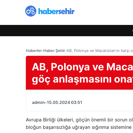
Haberler
›
Haber Şehir
›
AB, Polonya ve Macaristan'ın karşı
AB, Polonya ve Maca
göç anlaşmasını ona
admin
•
15.05.2024 03:51
Avrupa Birliği ülkeleri, göçün önemli bir sorun
bloğun başarısızlığa uğrayan sığınma sistemine 