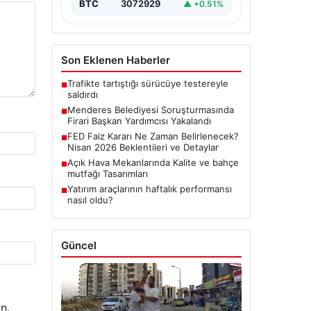
BTC
3072929
▲ +0.51%
Son Eklenen Haberler
Trafikte tartıştığı sürücüye testereyle
■
saldırdı
Menderes Belediyesi Soruşturmasında
■
Firari Başkan Yardımcısı Yakalandı
FED Faiz Kararı Ne Zaman Belirlenecek?
■
Nisan 2026 Beklentileri ve Detaylar
Açık Hava Mekanlarında Kalite ve bahçe
■
mutfağı Tasarımları
Yatırım araçlarının haftalık performansı
■
nasıl oldu?
Güncel
n.