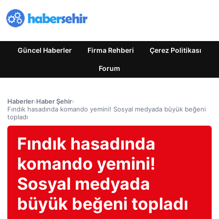
Güncel Haberler
Firma Rehberi
Çerez Politikası
Forum
Haberler
›
Haber Şehir
›
Fındık hasadında komando yemini! Sosyal medyada büyük beğeni
topladı
Fındık hasadında
komando yemini!
Sosyal medyada
büyük beğeni topladı