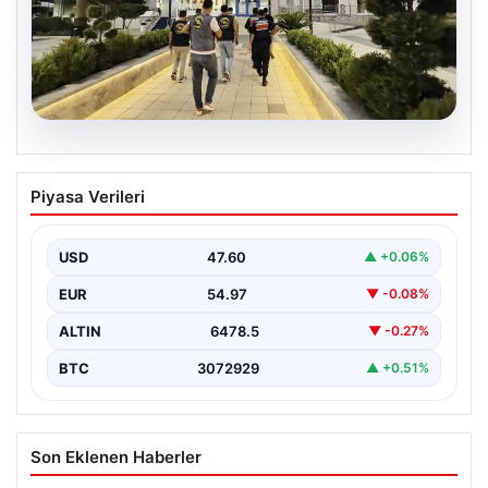
05.08.2026
Menderes Belediyesi Soruşturmasında
Piyasa Verileri
Firari Başkan Yardımcısı Yakalandı
İzmir’in Menderes ilçesinde yürütülen geniş çaplı bir
soruşturma kapsamında, Belediye Başkan Yardımcısı
USD
47.60
▲ +0.06%
Rüzgar Sönmez,…
EUR
54.97
▼ -0.08%
ALTIN
6478.5
▼ -0.27%
BTC
3072929
▲ +0.51%
Son Eklenen Haberler