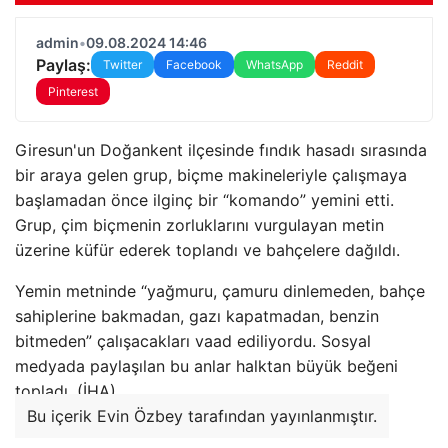
admin
•
09.08.2024 14:46
Paylaş:
Twitter
Facebook
WhatsApp
Reddit
Pinterest
Giresun'un Doğankent ilçesinde fındık hasadı sırasında
bir araya gelen grup, biçme makineleriyle çalışmaya
başlamadan önce ilginç bir “komando” yemini etti.
Grup, çim biçmenin zorluklarını vurgulayan metin
üzerine küfür ederek toplandı ve bahçelere dağıldı.
Yemin metninde “yağmuru, çamuru dinlemeden, bahçe
sahiplerine bakmadan, gazı kapatmadan, benzin
bitmeden” çalışacakları vaad ediliyordu. Sosyal
medyada paylaşılan bu anlar halktan büyük beğeni
topladı. (İHA)
Bu içerik Evin Özbey tarafından yayınlanmıştır.