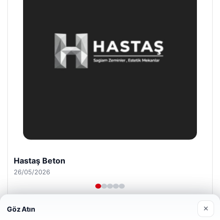
Enes Kaplan Avukatlık Bürosu
28/04/2026
×
Göz Atın
Web sitemizi nasıl kullandığınızı daha iyi anlayabilmek,