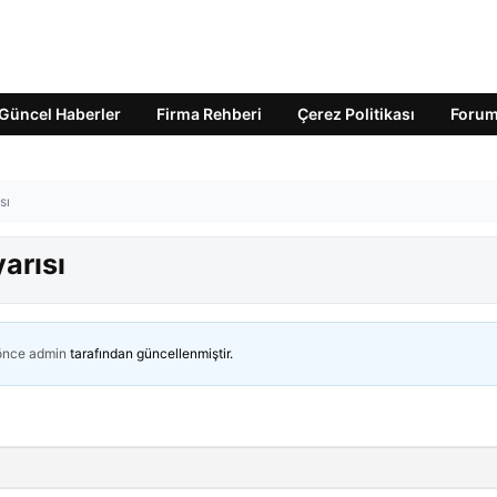
Güncel Haberler
Firma Rehberi
Çerez Politikası
Foru
sı
arısı
 önce
admin
tarafından güncellenmiştir.