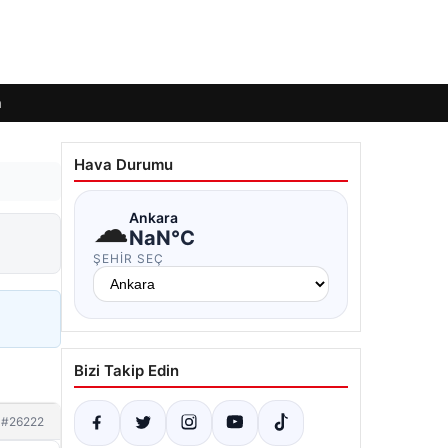
m
Hava Durumu
☁
Ankara
NaN°C
ŞEHIR SEÇ
Bizi Takip Edin
#26222