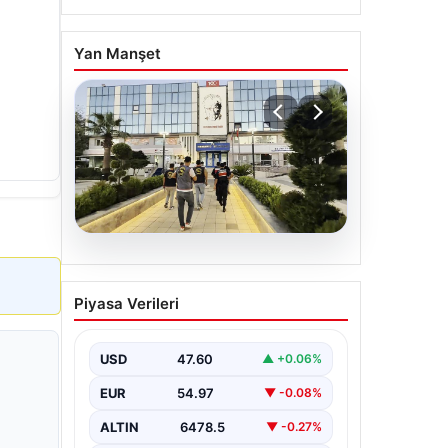
Yan Manşet
05.08.2026
Menderes Belediyesi
Piyasa Verileri
Soruşturmasında Firari
Başkan Yardımcısı
Yakalandı
USD
47.60
▲ +0.06%
İzmir'in Menderes ilçesinde
EUR
54.97
▼ -0.08%
yürütülen geniş çaplı bir soruşturma
kapsamında, Belediye Başkan
ALTIN
6478.5
▼ -0.27%
Yardımcısı Rüzgar Sönmez,…