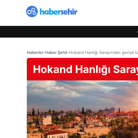
Haberler
›
Haber Şehir
›
Hokand Hanlığı Sarayı’ndan geriye k
Hokand Hanlığı Saray