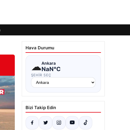
m
Hava Durumu
☁
Ankara
NaN°C
ŞEHIR SEÇ
Bizi Takip Edin