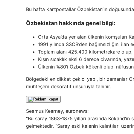
Bu hafta Kartpostallar Özbekistan’ın doğusunda
Özbekistan hakkında genel bilgi:
Orta Asya’da yer alan ülkenin komşuları Kaz
1991 yılında SSCB’den bağımsızlığını ilan 
Toplam alanı 425.400 kilometrekare olup, 
Kışın sıcaklık eksi 6 derece civarında, yaz
Ülkenin %80’i Özbek kökenli olup, nüfusun
Bölgedeki en dikkat çekici yapı, bir zamanlar Or
muhteşem dekoratif unsuruyla tanınır.
Seamus Kearney, euronews:
“Bu saray 1863-1875 yılları arasında Kokand’ın so
gelmektedir. “Saray eski kalenin kalıntıları üzerin