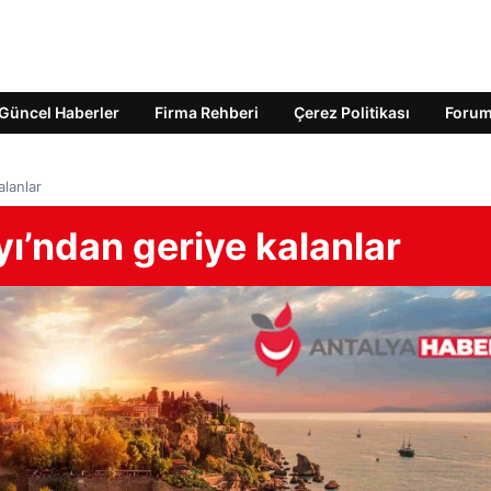
Güncel Haberler
Firma Rehberi
Çerez Politikası
Foru
alanlar
ı’ndan geriye kalanlar