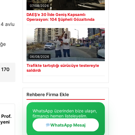
07/08/2026
DAEŞ’e 30 İlde Geniş Kapsamlı
Operasyon: 104 Şüpheli Gözaltında
 4 avlu
eğe
06/08/2026
Trafikte tartıştığı sürücüye testereyle
e 170
saldırdı
Rehbere Firma Ekle
WhatsApp üzerinden bize ulaşın,
 Prof.
firmanızı hemen listeleyelim.
 yeni
WhatsApp Mesaj