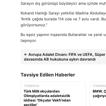
Sarayın dış görünüşü büyüleyici ama içinde muht
Kokand Hanlığı Sarayı yetkilisi Madina Abdullay
“Antik çağda burada 114 oda ve 7 avlu vardı. B
görüyorsunuz.”
Bu eşsiz yapının inşasında Buharalılar ve yerel
taşınıyor.
← Avrupa Adalet Divanı: FIFA ve UEFA, Süper
davasında AB hukukuna aykırı davrandı
Tavsiye Edilen Haberler
17/08/2024
17/08/20
Türk Milli okçulardan
BMW, Çi
Olimpiyatlarda adaletsizlik
çağırıy
iddiası: 'Okçular Vakfı'ndan
seçtiler'