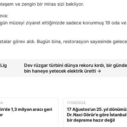
eşem ve zengin bir miras sizi bekliyor.
eva:
ugün müzeyi ziyaret ettiğinizde sadece korunmuş 19 oda ve
 ustalar görev aldı. Bugün bina, restorasyon sayesinde gelec
 Lig
Dev rüzgar türbini dünya rekoru kırdı, bir günd
bin haneye yetecek elektrik üretti →
24
17/08/2024
n'de 1,3 milyon aracı geri
17 Ağustos'un 25. yıl dönümü:
or
Dr. Naci Görür'e göre İstanbul
bir depreme hazır değil