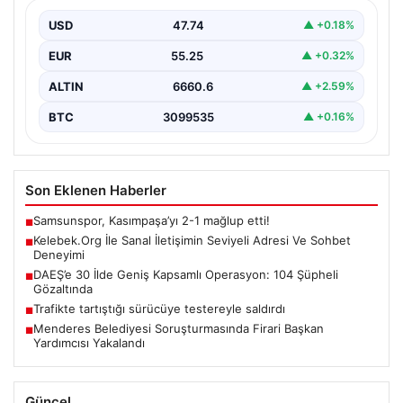
İnternet çağında kullanıcıların kaliteli bir tarzda bağlantı
kurması büyük bir önem ifade etmektedir. Güncel…
USD
47.74
▲ +0.18%
EUR
55.25
▲ +0.32%
ALTIN
6660.6
▲ +2.59%
BTC
3099535
▲ +0.16%
Son Eklenen Haberler
Samsunspor, Kasımpaşa’yı 2-1 mağlup etti!
■
Kelebek.Org İle Sanal İletişimin Seviyeli Adresi Ve Sohbet
■
Deneyimi
DAEŞ’e 30 İlde Geniş Kapsamlı Operasyon: 104 Şüpheli
■
Gözaltında
Trafikte tartıştığı sürücüye testereyle saldırdı
■
Menderes Belediyesi Soruşturmasında Firari Başkan
■
Yardımcısı Yakalandı
Güncel