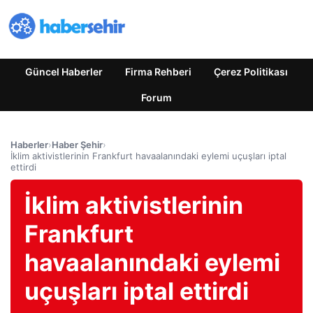
Güncel Haberler
Firma Rehberi
Çerez Politikası
Forum
Haberler
›
Haber Şehir
›
İklim aktivistlerinin Frankfurt havaalanındaki eylemi uçuşları iptal
ettirdi
İklim aktivistlerinin
Frankfurt
havaalanındaki eylemi
uçuşları iptal ettirdi