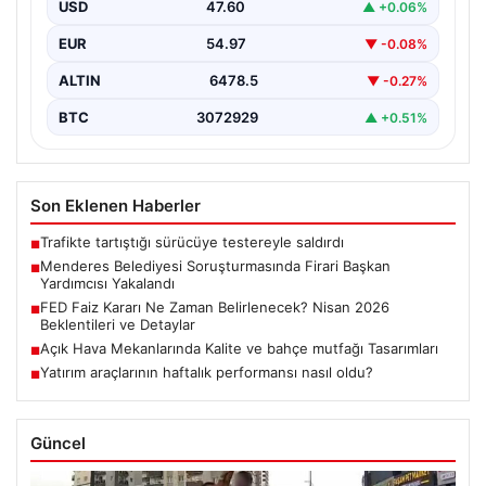
soruşturma kapsamında, Belediye Başkan Yardımcısı
USD
47.60
▲ +0.06%
Rüzgar Sönmez,…
EUR
54.97
▼ -0.08%
ALTIN
6478.5
▼ -0.27%
BTC
3072929
▲ +0.51%
Son Eklenen Haberler
Trafikte tartıştığı sürücüye testereyle saldırdı
■
Menderes Belediyesi Soruşturmasında Firari Başkan
■
Yardımcısı Yakalandı
FED Faiz Kararı Ne Zaman Belirlenecek? Nisan 2026
■
Beklentileri ve Detaylar
Açık Hava Mekanlarında Kalite ve bahçe mutfağı Tasarımları
■
Yatırım araçlarının haftalık performansı nasıl oldu?
■
Güncel