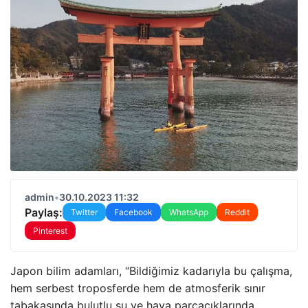
admin
•
30.10.2023 11:32
Paylaş:
Twitter
Facebook
WhatsApp
Reddit
Pinterest
Japon bilim adamları, “Bildiğimiz kadarıyla bu çalışma,
hem serbest troposferde hem de atmosferik sınır
tabakasında bulutlu su ve hava parçacıklarında