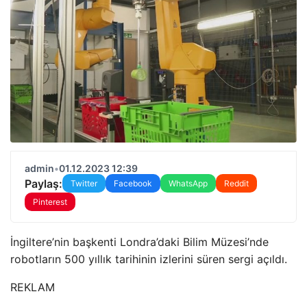
admin
•
01.12.2023 12:39
Paylaş:
Twitter
Facebook
WhatsApp
Reddit
Pinterest
İngiltere’nin başkenti Londra’daki Bilim Müzesi’nde
robotların 500 yıllık tarihinin izlerini süren sergi açıldı.
REKLAM