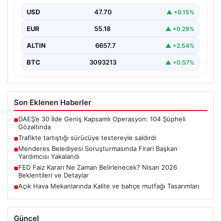
{“title”: “Trafikte Çıkan Tartışma Kanlı Bitti: Şüpheli
Testereyle Tehdit Etti”, “content”: “ Adana’nın Sarıçam…
USD
47.70
▲ +0.15%
EUR
55.18
▲ +0.29%
ALTIN
6657.7
▲ +2.54%
BTC
3093213
▲ +0.57%
Son Eklenen Haberler
DAEŞ’e 30 İlde Geniş Kapsamlı Operasyon: 104 Şüpheli
■
Gözaltında
Trafikte tartıştığı sürücüye testereyle saldırdı
■
Menderes Belediyesi Soruşturmasında Firari Başkan
■
Yardımcısı Yakalandı
FED Faiz Kararı Ne Zaman Belirlenecek? Nisan 2026
■
Beklentileri ve Detaylar
Açık Hava Mekanlarında Kalite ve bahçe mutfağı Tasarımları
■
Güncel