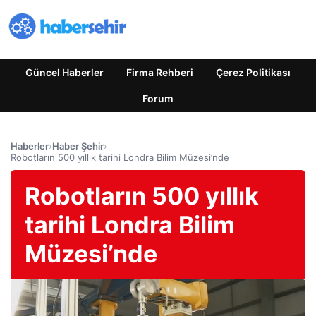
Güncel Haberler
Firma Rehberi
Çerez Politikası
Forum
Haberler
›
Haber Şehir
›
Robotların 500 yıllık tarihi Londra Bilim Müzesi’nde
Robotların 500 yıllık
tarihi Londra Bilim
Müzesi’nde