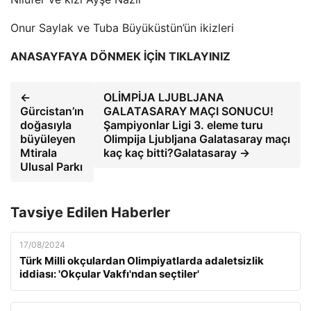
Onur Saylak ve Tuba Büyüküstün’ün ikizleri
ANASAYFAYA DÖNMEK İÇİN TIKLAYINIZ
←
OLİMPİJA LJUBLJANA
Gürcistan’ın
GALATASARAY MAÇI SONUCU!
doğasıyla
Şampiyonlar Ligi 3. eleme turu
büyüleyen
Olimpija Ljubljana Galatasaray maçı
Mtirala
kaç kaç bitti?Galatasaray →
Ulusal Parkı
Tavsiye Edilen Haberler
17/08/2024
Türk Milli okçulardan Olimpiyatlarda adaletsizlik
iddiası: 'Okçular Vakfı'ndan seçtiler'