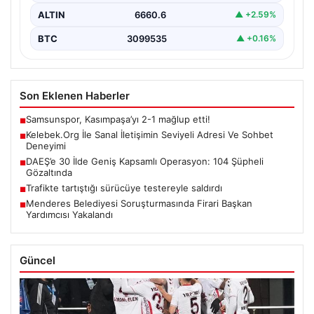
ALTIN
6660.6
▲ +2.59%
BTC
3099535
▲ +0.16%
Son Eklenen Haberler
Samsunspor, Kasımpaşa’yı 2-1 mağlup etti!
■
Kelebek.Org İle Sanal İletişimin Seviyeli Adresi Ve Sohbet
■
Deneyimi
DAEŞ’e 30 İlde Geniş Kapsamlı Operasyon: 104 Şüpheli
■
Gözaltında
Trafikte tartıştığı sürücüye testereyle saldırdı
■
Menderes Belediyesi Soruşturmasında Firari Başkan
■
Yardımcısı Yakalandı
Güncel