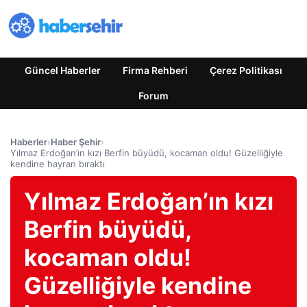
Güncel Haberler
Firma Rehberi
Çerez Politikası
Forum
Haberler
›
Haber Şehir
›
Yılmaz Erdoğan’ın kızı Berfin büyüdü, kocaman oldu! Güzelliğiyle
kendine hayran bıraktı
Yılmaz Erdoğan’ın kızı
Berfin büyüdü,
kocaman oldu!
Güzelliğiyle kendine