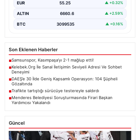
EUR
55.25
▲ +0.32%
ALTIN
6660.6
▲ +2.59%
BTC
3099535
▲ +0.16%
Son Eklenen Haberler
Samsunspor, Kasımpaşa’yı 2-1 mağlup etti!
■
Kelebek.Org İle Sanal İletişimin Seviyeli Adresi Ve Sohbet
■
Deneyimi
DAEŞ’e 30 İlde Geniş Kapsamlı Operasyon: 104 Şüpheli
■
Gözaltında
Trafikte tartıştığı sürücüye testereyle saldırdı
■
Menderes Belediyesi Soruşturmasında Firari Başkan
■
Yardımcısı Yakalandı
Güncel