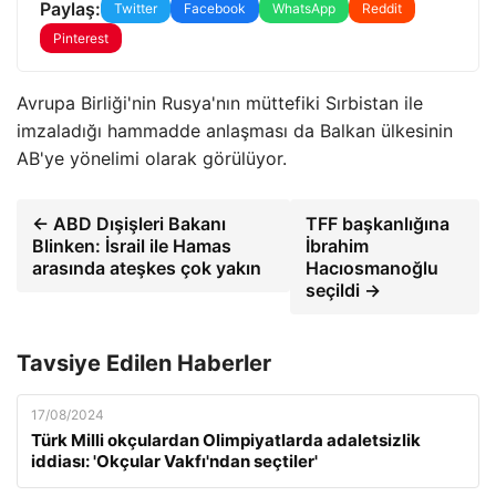
Paylaş:
Twitter
Facebook
WhatsApp
Reddit
Pinterest
Avrupa Birliği'nin Rusya'nın müttefiki Sırbistan ile
imzaladığı hammadde anlaşması da Balkan ülkesinin
AB'ye yönelimi olarak görülüyor.
← ABD Dışişleri Bakanı
TFF başkanlığına
Blinken: İsrail ile Hamas
İbrahim
arasında ateşkes çok yakın
Hacıosmanoğlu
seçildi →
Tavsiye Edilen Haberler
17/08/2024
Türk Milli okçulardan Olimpiyatlarda adaletsizlik
iddiası: 'Okçular Vakfı'ndan seçtiler'