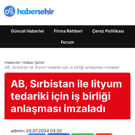
Güncel Haberler
Firma Rehberi
Çerez Politikası
Forum
Haberler
›
Haber Şehir
›
AB, Sırbistan ile lityum tedariki için iş birliği anlaşması imzaladı
AB, Sırbistan ile lityum
tedariki için iş birliği
anlaşması imzaladı
admin
•
20.07.2024 03:32