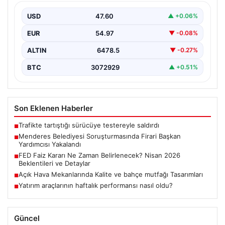
İzmir’in Menderes ilçesinde yürütülen geniş çaplı bir
soruşturma kapsamında, Belediye Başkan Yardımcısı
USD
47.60
▲ +0.06%
Rüzgar Sönmez,…
EUR
54.97
▼ -0.08%
ALTIN
6478.5
▼ -0.27%
BTC
3072929
▲ +0.51%
Son Eklenen Haberler
Trafikte tartıştığı sürücüye testereyle saldırdı
■
Menderes Belediyesi Soruşturmasında Firari Başkan
■
Yardımcısı Yakalandı
FED Faiz Kararı Ne Zaman Belirlenecek? Nisan 2026
■
Beklentileri ve Detaylar
Açık Hava Mekanlarında Kalite ve bahçe mutfağı Tasarımları
■
Yatırım araçlarının haftalık performansı nasıl oldu?
■
Güncel