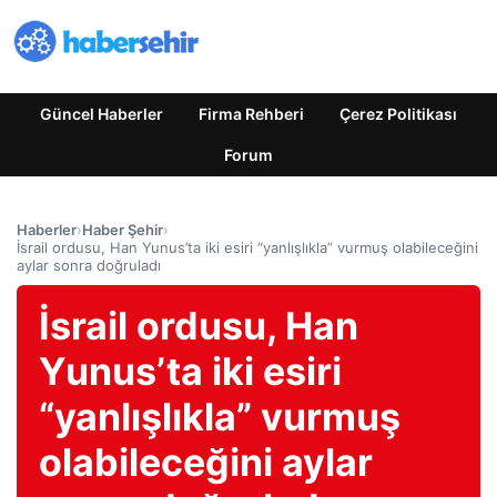
Güncel Haberler
Firma Rehberi
Çerez Politikası
Forum
Haberler
›
Haber Şehir
›
İsrail ordusu, Han Yunus’ta iki esiri “yanlışlıkla” vurmuş olabileceğini
aylar sonra doğruladı
İsrail ordusu, Han
Yunus’ta iki esiri
“yanlışlıkla” vurmuş
olabileceğini aylar