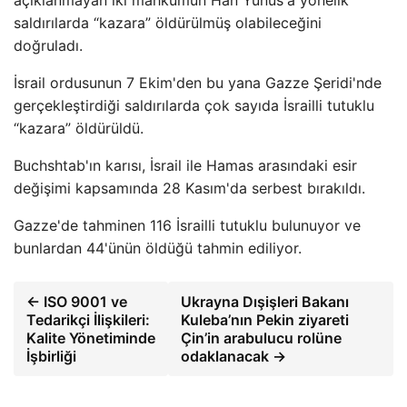
açıklanmayan iki mahkumun Han Yunus'a yönelik
saldırılarda “kazara” öldürülmüş olabileceğini
doğruladı.
İsrail ordusunun 7 Ekim'den bu yana Gazze Şeridi'nde
gerçekleştirdiği saldırılarda çok sayıda İsrailli tutuklu
“kazara” öldürüldü.
Buchshtab'ın karısı, İsrail ile Hamas arasındaki esir
değişimi kapsamında 28 Kasım'da serbest bırakıldı.
Gazze'de tahminen 116 İsrailli tutuklu bulunuyor ve
bunlardan 44'ünün öldüğü tahmin ediliyor.
← ISO 9001 ve
Ukrayna Dışişleri Bakanı
Tedarikçi İlişkileri:
Kuleba’nın Pekin ziyareti
Kalite Yönetiminde
Çin’in arabulucu rolüne
İşbirliği
odaklanacak →