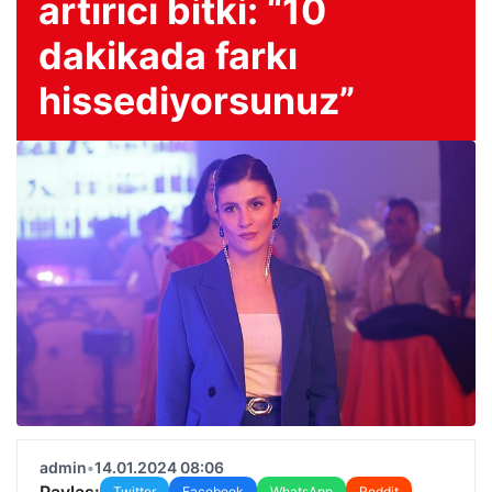
artırıcı bitki: “10
dakikada farkı
hissediyorsunuz”
admin
•
14.01.2024 08:06
Paylaş:
Twitter
Facebook
WhatsApp
Reddit