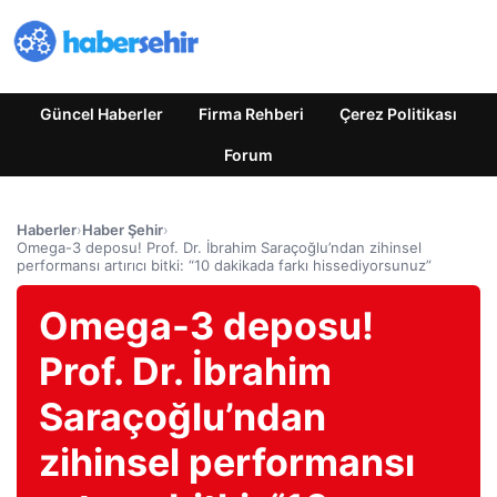
Güncel Haberler
Firma Rehberi
Çerez Politikası
Forum
Haberler
›
Haber Şehir
›
Omega-3 deposu! Prof. Dr. İbrahim Saraçoğlu’ndan zihinsel
performansı artırıcı bitki: “10 dakikada farkı hissediyorsunuz”
Omega-3 deposu!
Prof. Dr. İbrahim
Saraçoğlu’ndan
zihinsel performansı