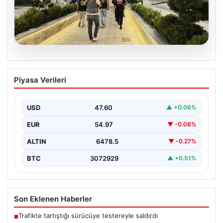
05.08.2026
Menderes Belediyesi Soruşturmasında
Piyasa Verileri
Firari Başkan Yardımcısı Yakalandı
İzmir’in Menderes ilçesinde yürütülen geniş çaplı bir
soruşturma kapsamında, Belediye Başkan Yardımcısı
USD
47.60
▲ +0.06%
Rüzgar Sönmez,…
EUR
54.97
▼ -0.08%
ALTIN
6478.5
▼ -0.27%
BTC
3072929
▲ +0.51%
Son Eklenen Haberler
Trafikte tartıştığı sürücüye testereyle saldırdı
■