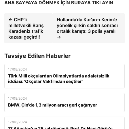
ANA SAYFAYA DÖNMEK İÇİN BURAYA TIKLAYIN
← CHP’li
Hollanda’da Kur’an-ı Kerim’e
milletvekili Barış
yönelik çirkin saldırı sonrası
Karadeniz trafik
ortalık karıştı: 3 polis yaralı
kazası geçirdi!
→
Tavsiye Edilen Haberler
17/08/2024
Türk Milli okçulardan Olimpiyatlarda adaletsizlik
iddiası: 'Okçular Vakfı'ndan seçtiler'
17/08/2024
BMW, Çin'de 1,3 milyon aracı geri çağırıyor
17/08/2024
17 Ağustos'un 25. yıl dönümü: Prof. Dr. Naci Görür'e