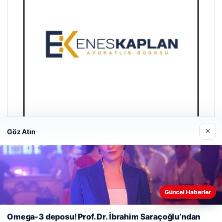
×
Göz Atın
Enes Kaplan Avukatlık Bürosu
28/04/2026
Güncel Haberler
Web sitemizi nasıl kullandığınızı daha iyi anlayabilmek,
Omega-3 deposu! Prof. Dr. İbrahim Saraçoğlu’ndan
deneyiminizi kişiselleştirmek ve geliştirmek amacıyla çerezler